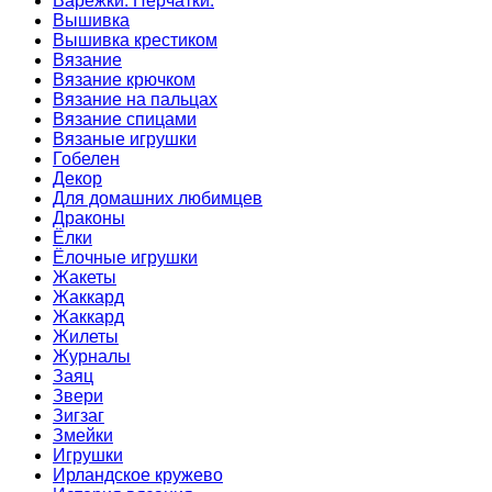
Варежки. Перчатки.
Вышивка
Вышивка крестиком
Вязание
Вязание крючком
Вязание на пальцах
Вязание спицами
Вязаные игрушки
Гобелен
Декор
Для домашних любимцев
Драконы
Ёлки
Ёлочные игрушки
Жакеты
Жаккард
Жаккард
Жилеты
Журналы
Заяц
Звери
Зигзаг
Змейки
Игрушки
Ирландское кружево