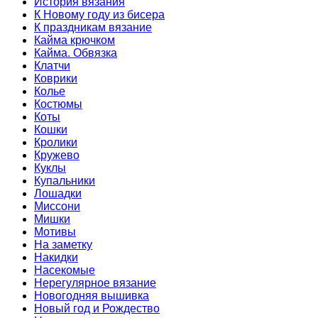
История вязания
К Новому году из бисера
К праздникам вязание
Кайма крючком
Кайма. Обвязка
Клатчи
Коврики
Колье
Костюмы
Коты
Кошки
Кролики
Кружево
Куклы
Купальники
Лошадки
Миссони
Мишки
Мотивы
На заметку
Накидки
Насекомые
Нерегулярное вязание
Новогодняя вышивка
Новый год и Рождество