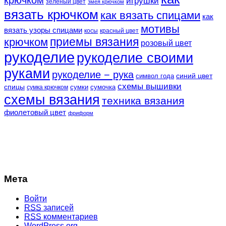
игрушки
зеленый цвет
змея крючком
вязать крючком
как вязать спицами
как
мотивы
вязать узоры спицами
косы
красный цвет
крючком
приемы вязания
розовый цвет
рукоделие
рукоделие своими
руками
рукоделие − рука
синий цвет
символ года
схемы вышивки
спицы
сумки
сумочка
сумка крючком
схемы вязания
техника вязания
фиолетовый цвет
фриформ
Мета
Войти
RSS
записей
RSS
комментариев
WordPress.org