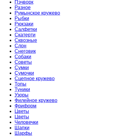
Пэчворк
Разное
Румынское кружево
Рыбки
Рюкзаки
Салфетки
Скатерти
Сквозные
Слон
Снеговик
Собаки
Советы
Сумки
Сумочки
Сцепное кружево
Топы
Туники
Узоры
Филейное кружево
Фриформ
Цветы
Цветы
Человечки
Шапки
Шарфы