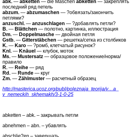
abk.
—
abketten
— die Maschen
abketten
— закреплять
последний ряд петель
abzum.
—
abzumaschen
— ?обвязать/закончить
петлями?
anzuschl.
—
anzuschlagen
— ?добавлять петли?
B.
—
Blättchen
— полотно, картинка, иллюстрация
Dm.
—
Doppelmasche
— двойная петля
Gstb.
—
Gitterstäbchen
— решетка/сетка из столбиков
K.
—
Karo
— ?ромб, клетчатый рисунок?
Knl.
—
Knäuel
— клубок, моток
Ms.
—
Mustersatz
— образцовое положение/норма/
правило
R.
—
Reihe
— ряд
Rd.
—
Runde
— круг
Zm.
—
Zählmuster
— расчетный образец
http://masterica.ucoz.org/
publ/poleznaja_teorija/v…a_
v_nemeckih_skhemakh/3-1-0-25
abketten – abk. – закрывать петли
abnehmen – abn. – убавлять
abschlie?en – завершать