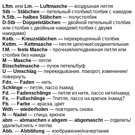
Lftm
. или
Lm.
—
Luftmasche
— воздушная петля
Stb
—
Stäbchen
— петельный столбик/столбик с накидом
h.Stb. — halbes Stäbchen
— полустолбик
D-Stb
—
Doppelstäbchen
— двойной петельный столбик
или столбик с двойным накидом/столбик с двумя
накидами)
Kstb.
—
Kreuzstäbchen —
перекр
ещенный столбик
Kettm.
—
Kettmasche
— петля цепочки/соединительная
f.M.
—
feste Masche
– прочная/неподвижная петля или
столбик без накида
M
—
Masche
— петля
Büschelmasche
— пучок петель/буф
U
—
Umschlag
— перекидывание, поворот, изменение/
повернуть
Fdn.
—
Faden
— нить
Schlinge
— петля, лассо /накид
Fd.
—
Fadenschlinge
— петля из нити, лассо нити/накид
Fs.
—
Fußschlinge
— ?петля, лассо на крючок /накид?
Fb.
—
Farbe
— краска, цвет
Wdh
—
wiederholen
— повторить снова
N
—
Nadel
— спица, крючок
abm
—
abmaschen
и
abgem
—
abge
mascht
— отделить/
удалить/снять + петлю
Abb.
—
Abbildung
— изображение/начертание