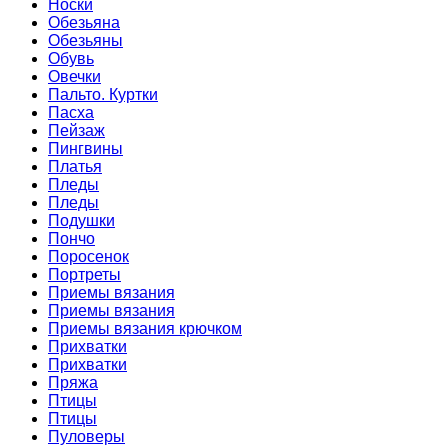
Носки
Обезьяна
Обезьяны
Обувь
Овечки
Пальто. Куртки
Пасха
Пейзаж
Пингвины
Платья
Пледы
Пледы
Подушки
Пончо
Поросенок
Портреты
Приемы вязания
Приемы вязания
Приемы вязания крючком
Прихватки
Прихватки
Пряжа
Птицы
Птицы
Пуловеры