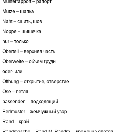
Musterrapport – рапорт
Mutze – шапка
Naht – сшить, шов
Noppe – шишечка
nur – только
Oberteil – верхняя часть
Oberweite – объем груди
oder- или
Offnung – открытие, отверстие
Ose – петля
passenden – подходящий
Perlmuster – жемчужный узор
Rand – край
Randmasche – Rand-M, Randm. – кромочна япетля