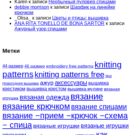
Karen
к записи
Необычный пуловер спицами
debbie morrison
к записи
Шарфик на линейке
крючком
_Olisa_
к записи
Цветы и птицы: вышивка
ANA RITA TONELLO DE BONA SARTOR
к записи
Ажурный узор спицами
Метки
knitting
44 размер
46 размер
embroidery free patterns
patterns
knitting patterns free
Моё
аксессуары
ажур
вышивка
Новогодняя вышивка
крестиком
вышивка крестом
вышивка мулине
вязаная
вязание
вязаная одежда
игрушка
вязание крючком
вязание спицами
вязание −прием −крючок −схема
− спица
вязаные игрушки
вязаные игрушки
как
крючком