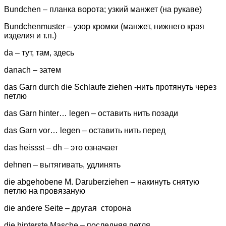
Bundchen – планка ворота; узкий манжет (на рукаве)
Bundchenmuster – узор кромки (манжет, нижнего края
изделия и т.п.)
da – тут, там, здесь
danach – затем
das Garn durch die Schlaufe ziehen -нить протянуть через
петлю
das Garn hinter… legen – оставить нить позади
das Garn vor… legen – оставить нить перед
das heissst – dh – это означает
dehnen – вытягивать, удлинять
die abgehobene M. Daruberziehen – накинуть снятую
петлю на провязаную
die andere Seite – другая сторона
die hinterste Masche – последняя петля