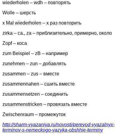
wiederholen – wdh – повторять
Wolle – шерсть
x Mal wiederholen – х раз повторить
zirka – ca., za – приблизительно, примерно, около
Zopf – коса
zum Beispiel – zB – например
zunehmen – zun – добавлять
zusammen – zus – вместе
zusammennahen – сшить вместе
zusammensetzen – соединить
zusammenstricken – провязать вместе
Zwischenraum – промежуток
http://sharm-vyazaniya.ru/
novosti/perevod-vyazalnyx-
terminov-s-nemeckogo-yazyka-
obshhie-terminy