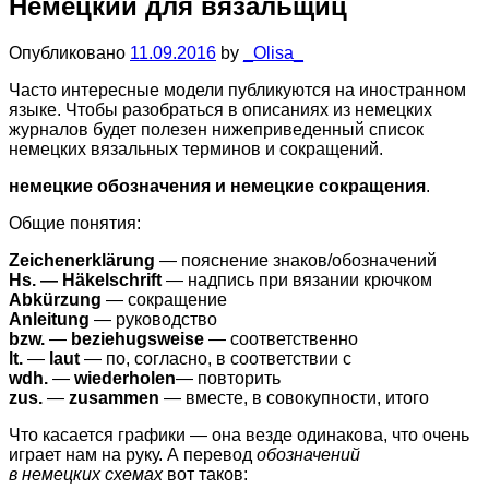
Немецкий для вязальщиц
Опубликовано
11.09.2016
by
_Olisa_
Часто интересные модели публикуются на иностранном
языке. Чтобы разобраться в описаниях из немецких
журналов будет полезен нижеприведенный список
немецких вязальных терминов и сокращений.
немецкие обозначения и немецкие сокращения
.
Общие понятия:
Zeichenerklärung
— пояснение знаков/обозначений
Hs. — Häkelschrift
— надпись при вязании крючком
Abkürzung
— сокращение
Anleitung
— руководство
bzw.
—
beziehugsweise
— соответственно
lt.
—
laut
— по, согласно, в соответствии с
wdh.
—
wiederholen
— повторить
zus.
—
zusammen
— вместе, в совокупности, итого
Что касается графики — она везде одинакова, что очень
играет нам на руку. А перевод
обозначений
в немецких схемах
вот таков: