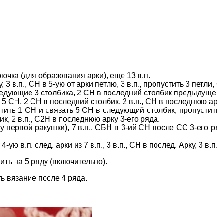
рючка (для образования арки), еще 13 в.п.
ку, 3 в.п., СН в 5-ую от арки петлю, 3 в.п., пропустить 3 пе
следующие 3 столбика, 2 СН в последний столбик предыдущего
, 5 СН, 2 СН в последний столбик, 2 в.п., СН в последнюю ар
устить 1 СН и связать 5 СН в следующий столбик, пропустить
к, 2 в.п., С2Н в последнюю арку 3-его ряда.
ну первой ракушки), 7 в.п., СБН в 3-ий СН после СС 3-его ря
в 4-ую в.п. след. арки из 7 в.п., 3 в.п., СН в послед. Арку, 3 в
ить на 5 ряду (включительно).
ь вязание после 4 ряда.