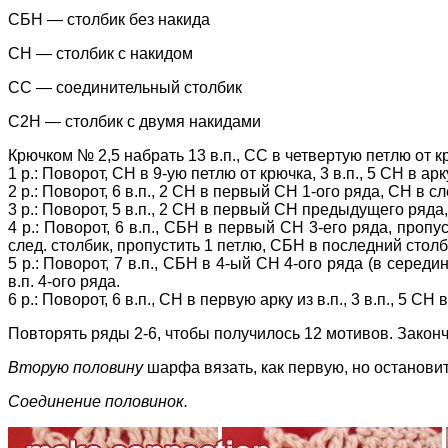
СБН — столбик без накида
СН — столбик с накидом
СС — соединительный столбик
С2Н — столбик с двумя накидами
Крючком № 2,5 набрать 13 в.п., СС в четвертую петлю от к
1 р.: Поворот, СН в 9-ую петлю от крючка, 3 в.п., 5 СН в ар
2 р.: Поворот, 6 в.п., 2 СН в первый СН 1-ого ряда, СН в 
3 р.: Поворот, 5 в.п., 2 СН в первый СН предыдущего ряда
4 р.: Поворот, 6 в.п., СБН в первый СН 3-его ряда, проп
след. столбик, пропустить 1 петлю, СБН в последний столби
5 р.: Поворот, 7 в.п., СБН в 4-ый СН 4-ого ряда (в середи
в.п. 4-ого ряда.
6 р.: Поворот, 6 в.п., СН в первую арку из в.п., 3 в.п., 5 СН 
Повторять ряды 2-6, чтобы получилось 12 мотивов. Законч
Вторую половину
шарфа вязать, как первую, но остановит
Соединение половинок.