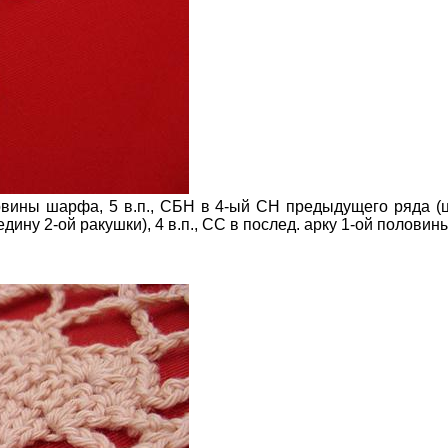
овины шарфа, 5 в.п., СБН в 4-ый СН предыдущего ряда (ц
дину 2-ой ракушки), 4 в.п., СС в послед. арку 1-ой полови