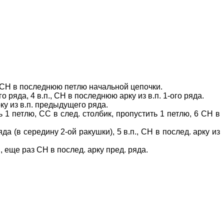
тли, СН в последнюю петлю начальной цепочки.
 ряда, 4 в.п., СН в последнюю арку из в.п. 1-ого ряда.
ку из в.п. предыдущего ряда.
 1 петлю, СС в след. столбик, пропустить 1 петлю, 6 СН в
да (в середину 2-ой ракушки), 5 в.п., СН в послед. арку из
.п., еще раз СН в послед. арку пред. ряда.