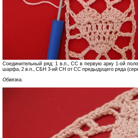
Соединительный ряд: 1 в.п., СС в первую арку 1-ой пол
шарфа, 2 в.п., СБН 3-ий СН от СС предыдущего ряда (сере
Обвязка.