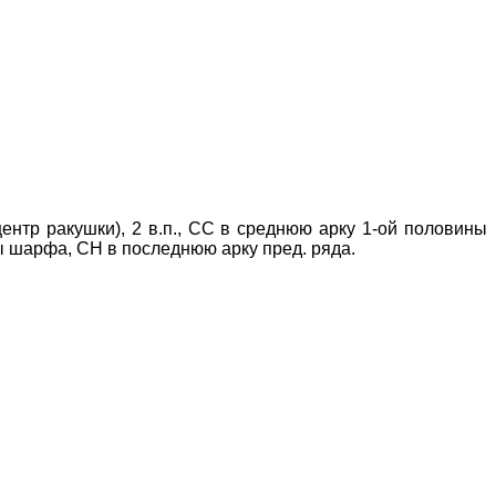
ентр ракушки), 2 в.п., СС в среднюю арку 1-ой половины
ны шарфа, СН в последнюю арку пред. ряда.