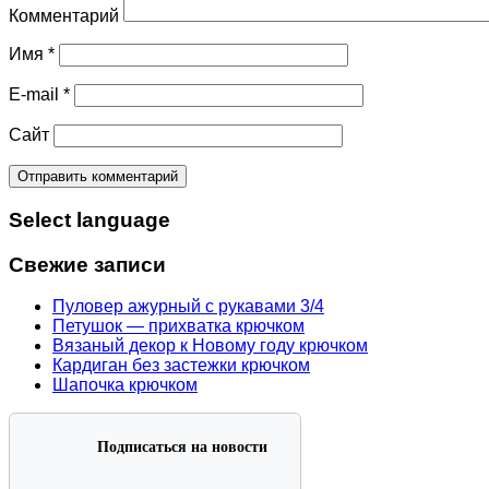
Комментарий
Имя
*
E-mail
*
Сайт
Select language
Свежие записи
Пуловер ажурный с рукавами 3/4
Петушок — прихватка крючком
Вязаный декор к Новому году крючком
Кардиган без застежки крючком
Шапочка крючком
Подписаться на новости