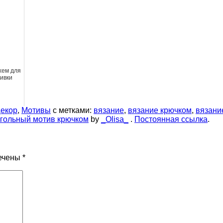
хем для
ивки
екор
,
Мотивы
с метками:
вязание
,
вязание крючком
,
вязани
угольный мотив крючком
by
_Olisa_
.
Постоянная ссылка
.
ечены
*