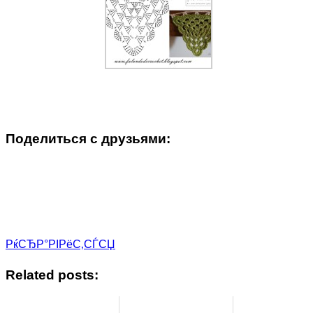
Поделиться с друзьями:
РќСЂР°РІРёС‚СЃСЏ
Related posts: