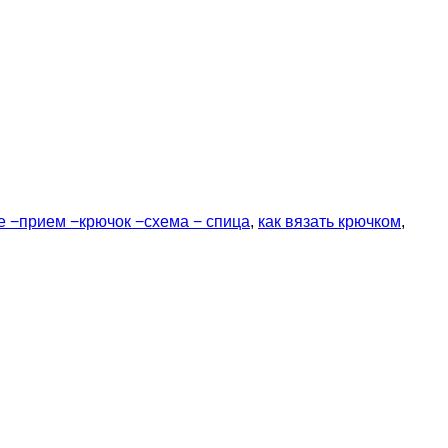
е −прием −крючок −схема − спица
,
как вязать крючком
,