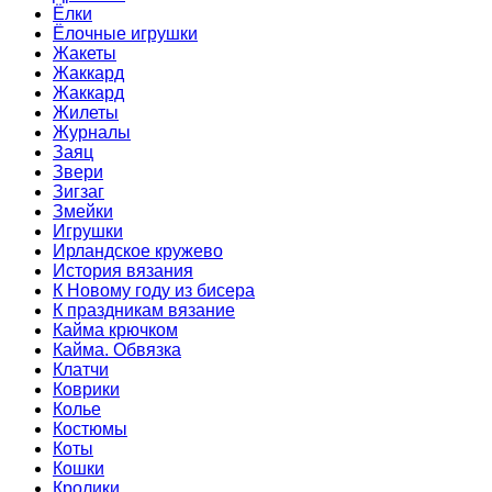
Ёлки
Ёлочные игрушки
Жакеты
Жаккард
Жаккард
Жилеты
Журналы
Заяц
Звери
Зигзаг
Змейки
Игрушки
Ирландское кружево
История вязания
К Новому году из бисера
К праздникам вязание
Кайма крючком
Кайма. Обвязка
Клатчи
Коврики
Колье
Костюмы
Коты
Кошки
Кролики