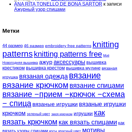
ANA RITA TONELLO DE BONA SARTOR
к записи
Ажурный узор спицами
Метки
knitting
44 размер
46 размер
embroidery free patterns
patterns
knitting patterns free
Моё
аксессуары
ажур
вышивка
Новогодняя вышивка
крестиком
вышивка крестом
вышивка мулине
вязаная
вязание
вязаная одежда
игрушка
вязание крючком
вязание спицами
вязание −прием −крючок −схема
− спица
вязаные игрушки
вязаные игрушки
как
крючком
игрушки
зеленый цвет
змея крючком
вязать крючком
как вязать спицами
как
мотивы
вязать узоры спицами
косы
красный цвет