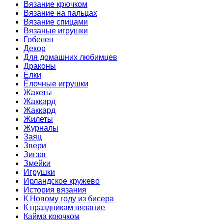
Вязание крючком
Вязание на пальцах
Вязание спицами
Вязаные игрушки
Гобелен
Декор
Для домашних любимцев
Драконы
Ёлки
Ёлочные игрушки
Жакеты
Жаккард
Жаккард
Жилеты
Журналы
Заяц
Звери
Зигзаг
Змейки
Игрушки
Ирландское кружево
История вязания
К Новому году из бисера
К праздникам вязание
Кайма крючком