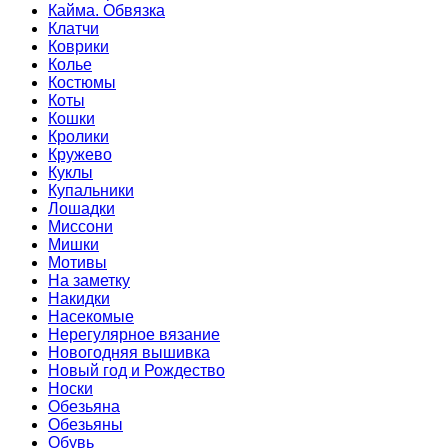
Кайма. Обвязка
Клатчи
Коврики
Колье
Костюмы
Коты
Кошки
Кролики
Кружево
Куклы
Купальники
Лошадки
Миссони
Мишки
Мотивы
На заметку
Накидки
Насекомые
Нерегулярное вязание
Новогодняя вышивка
Новый год и Рождество
Носки
Обезьяна
Обезьяны
Обувь