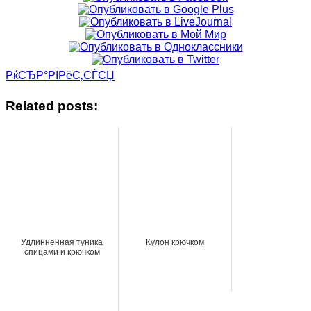
РќСЂР°РІРёС‚СЃСЏ
Related posts:
Удлинненная туника
Кулон крючком
спицами и крючком