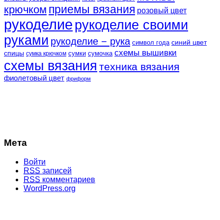
крючком
приемы вязания
розовый цвет
рукоделие
рукоделие своими
руками
рукоделие − рука
синий цвет
символ года
схемы вышивки
спицы
сумки
сумочка
сумка крючком
схемы вязания
техника вязания
фиолетовый цвет
фриформ
Мета
Войти
RSS
записей
RSS
комментариев
WordPress.org