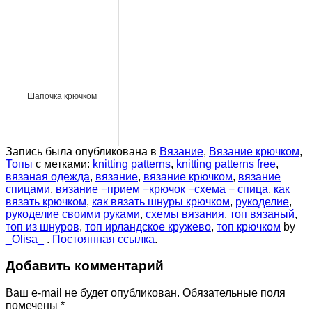
Шапочка крючком
Запись была опубликована в
Вязание
,
Вязание крючком
,
Топы
с метками:
knitting patterns
,
knitting patterns free
,
вязаная одежда
,
вязание
,
вязание крючком
,
вязание
спицами
,
вязание −прием −крючок −схема − спица
,
как
вязать крючком
,
как вязать шнуры крючком
,
рукоделие
,
рукоделие своими руками
,
схемы вязания
,
топ вязаный
,
топ из шнуров
,
топ ирландское кружево
,
топ крючком
by
_Olisa_
.
Постоянная ссылка
.
Добавить комментарий
Ваш e-mail не будет опубликован.
Обязательные поля
помечены
*