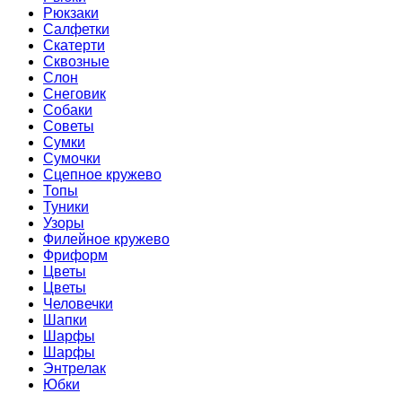
Рюкзаки
Салфетки
Скатерти
Сквозные
Слон
Снеговик
Собаки
Советы
Сумки
Сумочки
Сцепное кружево
Топы
Туники
Узоры
Филейное кружево
Фриформ
Цветы
Цветы
Человечки
Шапки
Шарфы
Шарфы
Энтрелак
Юбки