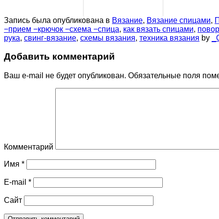
Запись была опубликована в
Вязание
,
Вязание спицами
,
−прием −крючок −схема −спица
,
как вязать спицами
,
повор
рука
,
свинг-вязание
,
схемы вязания
,
техника вязания
by
_
Добавить комментарий
Ваш e-mail не будет опубликован.
Обязательные поля пом
Комментарий
Имя
*
E-mail
*
Сайт