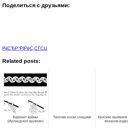
Поделиться с друзьями:
РќСЂР°РІРёС‚СЃСЏ
Related posts:
Вариант каймы
Тапочки-носки спицами
Красиво вшиваем 
(Ирландское кружево)
вязаном изде