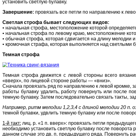
установить светлую булавку.
Завершение:
провязать все петли по направлению к левой
Светлая строфа бывает следующих видов:
• начальная строфа, местоположение которой определяет
• начальная строфа по левому краю, местоположение кото
• обычная строфа, которая сдвигается на длину мелодии 
• кромочная страфа, которая выполняется над светлыми б
Темная строфа
Темная строфа движется с левой стороны всего вязания
«вверх», по лицевой стороне работы — «вниз».
Сначала провязать ряд по направлению к левой кромке, за
работы булавку удалить, работу повернуть или после пов
темную булавку. 3атем последовательно связать такты, з
Например, ритм мелодии 1,2,3,4 с длиной мелодии 20 п. о
темной булавки, удвлить темную булавку или после поворот
1-й такт:
лиц. р. «1 п. вверх»: провязать петли предыдущег
необходимо установить светлую булавку после поворота рабо
данном случае это дв. п. предыдущего ряда. Повернуть ра