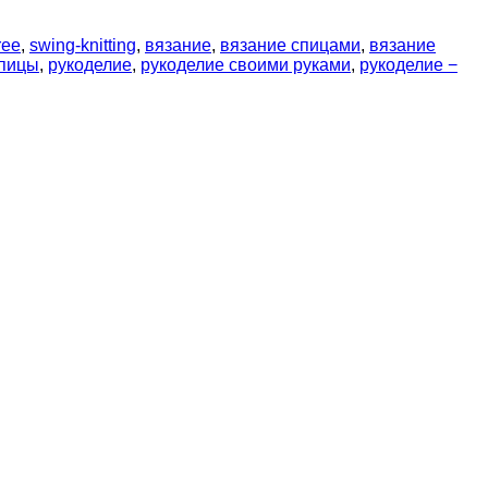
ree
,
swing-knitting
,
вязание
,
вязание спицами
,
вязание
спицы
,
рукоделие
,
рукоделие своими руками
,
рукоделие −