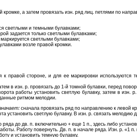
 кромке, а затем провязать изн. ряд лиц. петлями по напра
ся светлыми и темными булавками;
рой задается только светлыми булавками;
и маркируется светлыми булавками;
улавками возле правой кромки.
 к правой стороне, и для ее маркировки используются 
тем в изн. р. провязать до 1-й томной булавки, перед пово
орота работы установить светлую булавку, затем в изн. р
аданные ритмом мелодии.
значает:
сначала провязать ряд по направлению к левой кром
а установить светлую булавку. В изн. р. связать мелодию д
о ряда до дв. п. включительно + еще 1 п., здесь либо устан
ты. Работу повернуть. Дв. п. в начале ряда. Изн. р. «1 п. 
боту и установить темную булавку.