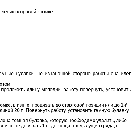
влению к правой кромке.
темные булавки. По изнаночной стороне работы она идет
ротом
. проложить длину мелодии, работу повернуть, установить
ке, в изн. р. провязать до стартовой позиции или до 1-й
линой 20 п. Повернуть работу, установить темную булавку.
овлена темная булавка, которую необходимо удалить, либо
вниз»: не довязать 1 п. до конца предыдущего ряда, в