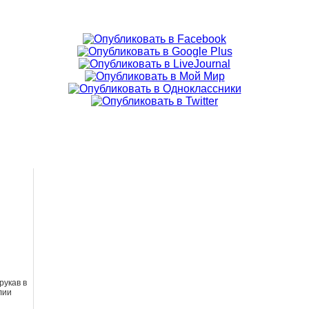
рукав в
лии