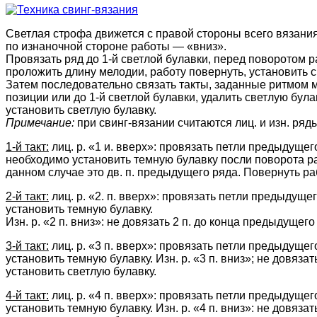
Светлая строфа движется с правой стороны всего вязания
по изнаночной стороне работы — «вниз».
Провязать ряд до 1-й светлой булавки, перед поворотом р
проложить длину мелодии, работу повернуть, установить с
Затем последовательно связать такты, заданные ритмом ме
позиции или до 1-й светлой булавки, удалить светлую була
установить светлую булавку.
Примечание:
при свинг-вязании считаются лиц. и изн. ряды
1-й такт:
лиц. р. «1 и. вверх»: провязать петли предыдущег
необходимо установить темную булавку посли поворота рабо
данном случае это дв. п. предыдущего ряда. Повернуть ра
2-й такт:
лиц. р. «2. п. вверх»: провязать петли предыдущег
установить темную булавку.
Изн. р. «2 п. вниз»: не довязать 2 п. до конца предыдущег
3-й такт:
лиц. р. «3 п. вверх»: провязать петли предыдущего
установить темную булавку. Изн. р. «3 п. вниз»; не довяза
установить светлую булавку.
4-й такт:
лиц. р. «4 п. вверх»: провязать петли предыдущего
установить темную булавку. Изн. р. «4 п. вниз»: не довяза