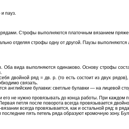
 и пауз.
 рядами. Строфы выполняются платочным вязанием пряже
уально отделяя строфы одну от другой. Паузы выполняются 
. Оба вида выполняются одинаково. Основу строфы сост
.
себя двойной ряд = дв. р. (то есть состоит из двух рядов
обходимо связать.
тся английские булавки: светлые булавки — на лицевой ст
и его не нужно провязывать до конца работы. При каждом 
ервая петля после поворота всегда провязывается двойной п
-вязании всегда провязывается, как и остальной ряд: в ря
оследние пять петель ряда образуют кромочную зону. Була