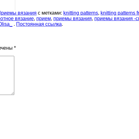
Приемы вязания
с метками:
knitting patterns
,
knitting patterns f
отное вязание
,
прием
,
приемы вязания
,
приемы вязания -
Olisa_
.
Постоянная ссылка
.
ечены
*