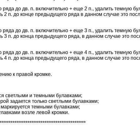
о ряда до дв. п. включительно + еще 2 п., удалить темную б
зать 2 п. до конце предыдущего ряда в данном случае это по
о ряда до дв. п. включительно + еще 3 п., удалить темную б
ать 3 п. до конца предыдущего ряда, в данном случае это по
о ряда до дв. п. включительно + еще 4 п., удалить темную б
ать 4 п. до конца предыдущего ряда, в данном случае это по
ению к правой кромке.
ся светлыми и темными булавками;
рой задается только светлыми булавками;
и маркируется темными булавками;
улавками возле левой кромки.
**********************************************