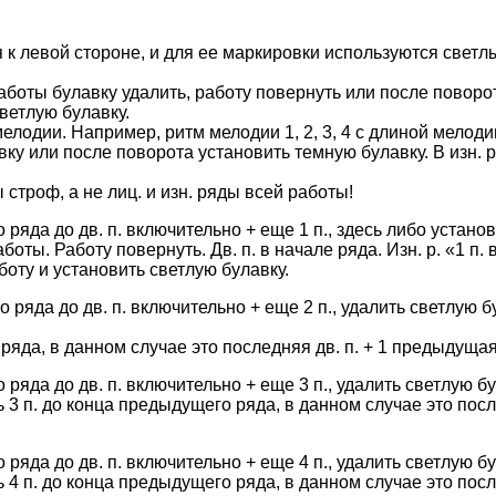
 к левой стороне, и для ее маркировки используются светл
аботы булавку удалить, работу повернуть или после поворот
ветлую булавку.
лодии. Например, ритм мелодии 1, 2, 3, 4 с длиной мелодии
вку или после поворота установить темную булавку. В изн. 
 строф, а не лиц. и изн. ряды всей работы!
о ряда до дв. п. включительно + еще 1 п., здесь либо устан
ты. Работу повернуть. Дв. п. в начале ряда. Изн. р. «1 п. 
боту и установить светлую булавку.
о ряда до дв. п. включительно + еще 2 п., удалить светлую 
о ряда, в данном случае это последняя дв. п. + 1 предыдуща
 ряда до дв. п. включительно + еще 3 п., удалить светлую 
ть 3 п. до конца предыдущего ряда, в данном случае это пос
 ряда до дв. п. включительно + еще 4 п., удалить светлую 
ть 4 п. до конца предыдущего ряда, в данном случае это пос