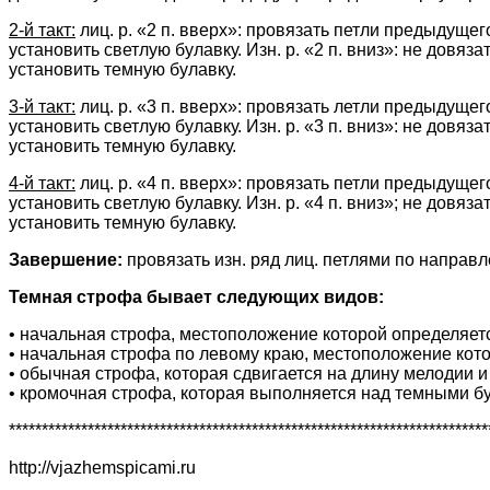
2-й такт:
лиц. р. «2 п. вверх»: провязать петли предыдущег
установить светлую булавку. Изн. р. «2 п. вниз»: не довя
установить темную булавку.
3-й такт:
лиц. р. «3 п. вверх»: провязать летли предыдущег
установить светлую булавку. Изн. р. «3 п. вниз»: не довяз
установить темную булавку.
4-й такт:
лиц. р. «4 п. вверх»: провязать петли предыдущег
установить светлую булавку. Изн. р. «4 п. вниз»; не довяз
установить темную булавку.
Завершение:
провязать изн. ряд лиц. петлями по направл
Темная строфа бывает следующих видов:
• начальная строфа, местоположение которой определяет
• начальная строфа по левому краю, местоположение кото
• обычная строфа, которая сдвигается на длину мелодии 
• кромочная строфа, которая выполняется над темными б
*************************************************************************
http://vjazhemspicami.ru