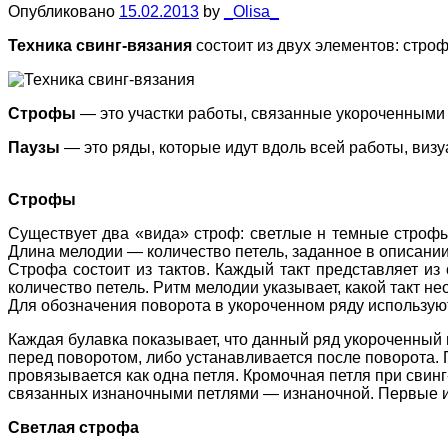
Опубликовано
15.02.2013
by
_Olisa_
Техника свинг-вязания
состоит из двух элементов: строф
Строфы
— это участки работы, связанные укороченными
Паузы
— это ряды, которые идут вдоль всей работы, виз
Строфы
Существует два «вида» строф: светлые н темные строфы
Длина мелодии — количество петель, заданное в описании
Строфа состоит из тактов. Каждый такт представляет из 
количество петель. Ритм мелодии указывает, какой такт не
Для обозначения поворота в укороченном ряду использую
Каждая булавка показывает, что данный ряд укороченный 
перед поворотом, либо устанавливается после поворота. П
провязывается как одна петля. Кромочная петля при свинг
связанных изнаночными петлями — изнаночной. Первые и п
Светлая строфа