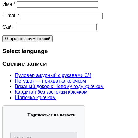
Имя
*
E-mail
*
Сайт
Select language
Свежие записи
Пуловер ажурный с рукавами 3/4
Петушок — прихватка крючком
Вязаный декор к Новому году крючком
Кардиган без застежки крючком
Шапочка крючком
Подписаться на новости