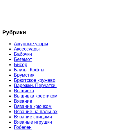
Рубрики
Ажурные узоры
Аксессуары
Бабочки
Бегемот
Бисер
Блузы. Кофты
Брумстик
Брюггское кружево
Варежки. Перчатки.
Вышивка
Вышивка крестиком
Вязание
Вязание крючком
Вязание на пальцах
Вязание спицами
Вязаные игрушки
Гобелен