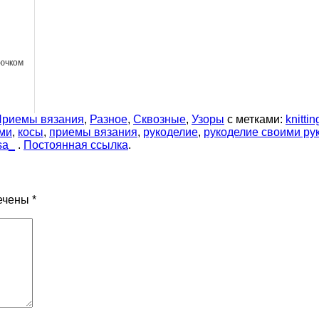
ючком
Приемы вязания
,
Разное
,
Сквозные
,
Узоры
с метками:
knittin
ами
,
косы
,
приемы вязания
,
рукоделие
,
рукоделие своими ру
sa_
.
Постоянная ссылка
.
ечены
*