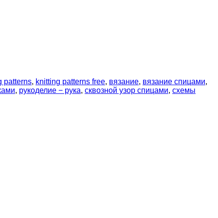
g patterns
,
knitting patterns free
,
вязание
,
вязание спицами
,
ками
,
рукоделие − рука
,
сквозной узор спицами
,
схемы