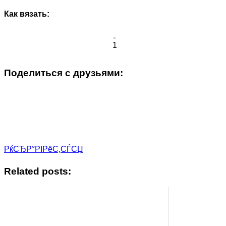
Как вязать:
1
Поделиться с друзьями:
РќСЂР°РІРёС‚СЃСЏ
Related posts: