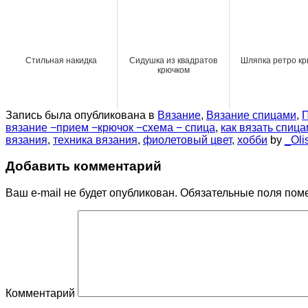
Стильная накидка
Сидушка из квадратов
Шляпка ретро кр
крючком
Запись была опубликована в
Вязание
,
Вязание спицами
,
вязание −прием −крючок −схема − спица
,
как вязать спиц
вязания
,
техника вязания
,
фиолетовый цвет
,
хобби
by
_Oli
Добавить комментарий
Ваш e-mail не будет опубликован.
Обязательные поля пом
Комментарий