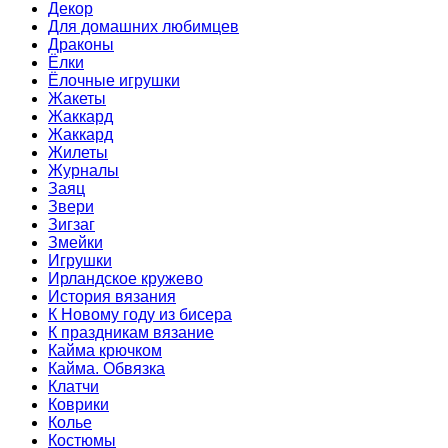
Декор
Для домашних любимцев
Драконы
Ёлки
Ёлочные игрушки
Жакеты
Жаккард
Жаккард
Жилеты
Журналы
Заяц
Звери
Зигзаг
Змейки
Игрушки
Ирландское кружево
История вязания
К Новому году из бисера
К праздникам вязание
Кайма крючком
Кайма. Обвязка
Клатчи
Коврики
Колье
Костюмы