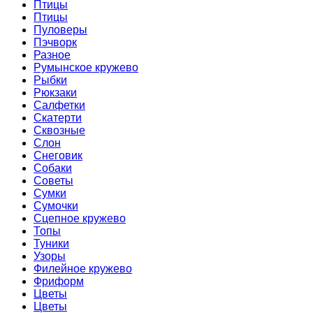
Птицы
Птицы
Пуловеры
Пэчворк
Разное
Румынское кружево
Рыбки
Рюкзаки
Салфетки
Скатерти
Сквозные
Слон
Снеговик
Собаки
Советы
Сумки
Сумочки
Сцепное кружево
Топы
Туники
Узоры
Филейное кружево
Фриформ
Цветы
Цветы