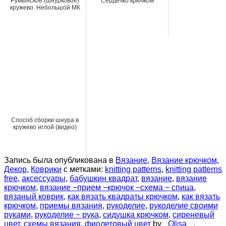
Румынское (шнурковое)
Сердечко крючком
кружево. Небольшой МК
Способ сборки шнура в
кружево иглой (видео)
Запись была опубликована в
Вязание
,
Вязание крючком
,
Декор
,
Коврики
с метками:
knitting patterns
,
knitting patterns
free
,
аксессуары
,
бабушкин квадрат
,
вязание
,
вязание
крючком
,
вязание −прием −крючок −схема − спица
,
вязаный коврик
,
как вязать квадраты крючком
,
как вязать
крючком
,
приемы вязания
,
рукоделие
,
рукоделие своими
руками
,
рукоделие − рука
,
сидушка крючком
,
сиреневый
цвет
,
схемы вязания
,
фиолетовый цвет
by
_Olisa_
.