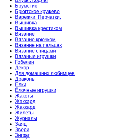
Блузы. Кофты
Брумстик
Брюггское кружево
Варежки. Перчатки.
Вышивка
Вышивка крестиком
Вязание
Вязание крючком
Вязание на пальцах
Вязание спицами
Вязаные игрушки
Гобелен
Декор
Для домашних любимцев
Драконы
Ёлки
Ёлочные игрушки
Жакеты
Жаккард
Жаккард
Жилеты
Журналы
Заяц
Звери
Зигзаг