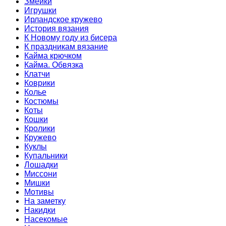
Змейки
Игрушки
Ирландское кружево
История вязания
К Новому году из бисера
К праздникам вязание
Кайма крючком
Кайма. Обвязка
Клатчи
Коврики
Колье
Костюмы
Коты
Кошки
Кролики
Кружево
Куклы
Купальники
Лошадки
Миссони
Мишки
Мотивы
На заметку
Накидки
Насекомые