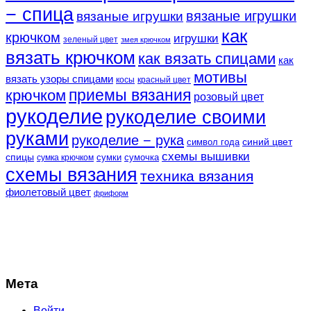
− спица
вязаные игрушки
вязаные игрушки
как
крючком
игрушки
зеленый цвет
змея крючком
вязать крючком
как вязать спицами
как
мотивы
вязать узоры спицами
косы
красный цвет
крючком
приемы вязания
розовый цвет
рукоделие
рукоделие своими
руками
рукоделие − рука
синий цвет
символ года
схемы вышивки
спицы
сумки
сумочка
сумка крючком
схемы вязания
техника вязания
фиолетовый цвет
фриформ
Мета
Войти