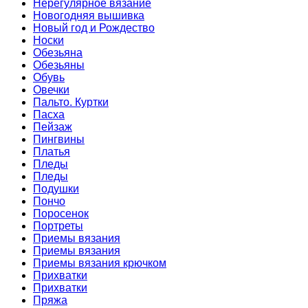
Нерегулярное вязание
Новогодняя вышивка
Новый год и Рождество
Носки
Обезьяна
Обезьяны
Обувь
Овечки
Пальто. Куртки
Пасха
Пейзаж
Пингвины
Платья
Пледы
Пледы
Подушки
Пончо
Поросенок
Портреты
Приемы вязания
Приемы вязания
Приемы вязания крючком
Прихватки
Прихватки
Пряжа