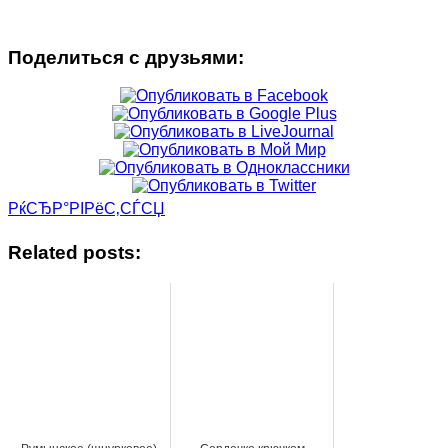
Поделиться с друзьями:
РќСЂР°РІРёС‚СЃСЏ
Related posts: