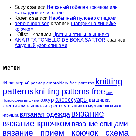
Suzy
к записи
Нетканый гобелен крючком или
жаккардовое вязание
Karen
к записи
Необычный пуловер спицами
debbie morrison
к записи
Шарфик на линейке
крючком
_Olisa_
к записи
Цветы и птицы: вышивка
ANA RITA TONELLO DE BONA SARTOR
к записи
Ажурный узор спицами
Метки
knitting
44 размер
46 размер
embroidery free patterns
patterns
knitting patterns free
Моё
аксессуары
ажур
вышивка
Новогодняя вышивка
крестиком
вышивка крестом
вышивка мулине
вязаная
вязание
вязаная одежда
игрушка
вязание крючком
вязание спицами
вязание −прием −крючок −схема