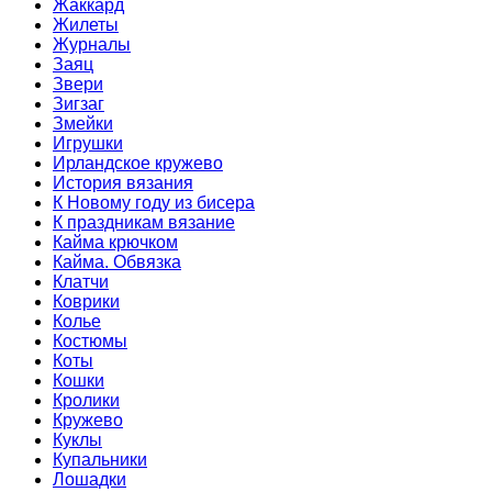
Жаккард
Жилеты
Журналы
Заяц
Звери
Зигзаг
Змейки
Игрушки
Ирландское кружево
История вязания
К Новому году из бисера
К праздникам вязание
Кайма крючком
Кайма. Обвязка
Клатчи
Коврики
Колье
Костюмы
Коты
Кошки
Кролики
Кружево
Куклы
Купальники
Лошадки