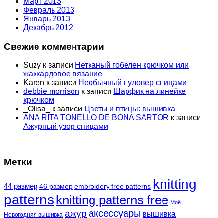
Март 2013
Февраль 2013
Январь 2013
Декабрь 2012
Свежие комментарии
Suzy
к записи
Нетканый гобелен крючком или
жаккардовое вязание
Karen
к записи
Необычный пуловер спицами
debbie morrison
к записи
Шарфик на линейке
крючком
_Olisa_
к записи
Цветы и птицы: вышивка
ANA RITA TONELLO DE BONA SARTOR
к записи
Ажурный узор спицами
Метки
knitting
44 размер
46 размер
embroidery free patterns
patterns
knitting patterns free
Моё
аксессуары
ажур
вышивка
Новогодняя вышивка