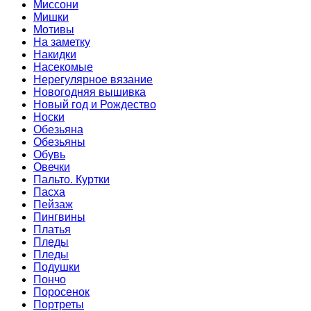
Миссони
Мишки
Мотивы
На заметку
Накидки
Насекомые
Нерегулярное вязание
Новогодняя вышивка
Новый год и Рождество
Носки
Обезьяна
Обезьяны
Обувь
Овечки
Пальто. Куртки
Пасха
Пейзаж
Пингвины
Платья
Пледы
Пледы
Подушки
Пончо
Поросенок
Портреты