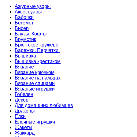
Ажурные узоры
Аксессуары
Бабочки
Бегемот
Бисер
Блузы. Кофты
Брумстик
Брюггское кружево
Варежки. Перчатки.
Вышивка
Вышивка крестиком
Вязание
Вязание крючком
Вязание на пальцах
Вязание спицами
Вязаные игрушки
Гобелен
Декор
Для домашних любимцев
Драконы
Ёлки
Ёлочные игрушки
Жакеты
Жаккард