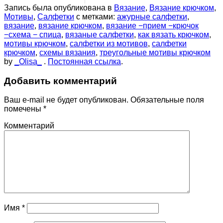
Запись была опубликована в
Вязание
,
Вязание крючком
,
Мотивы
,
Салфетки
с метками:
ажурные салфетки
,
вязание
,
вязание крючком
,
вязание −прием −крючок
−схема − спица
,
вязаные салфетки
,
как вязать крючком
,
мотивы крючком
,
салфетки из мотивов
,
салфетки
крючком
,
схемы вязания
,
треугольные мотивы крючком
by
_Olisa_
.
Постоянная ссылка
.
Добавить комментарий
Ваш e-mail не будет опубликован.
Обязательные поля
помечены
*
Комментарий
Имя
*