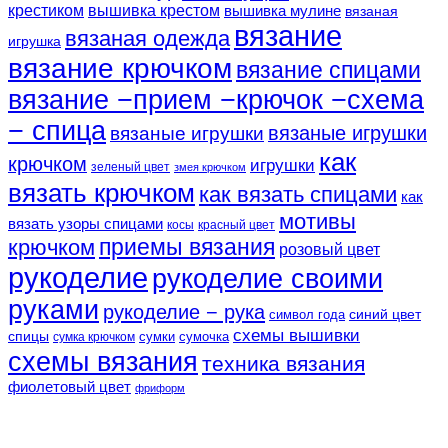
крестиком
вышивка крестом
вышивка мулине
вязаная
вязание
вязаная одежда
игрушка
вязание крючком
вязание спицами
вязание −прием −крючок −схема
− спица
вязаные игрушки
вязаные игрушки
как
крючком
игрушки
зеленый цвет
змея крючком
вязать крючком
как вязать спицами
как
мотивы
вязать узоры спицами
косы
красный цвет
крючком
приемы вязания
розовый цвет
рукоделие
рукоделие своими
руками
рукоделие − рука
синий цвет
символ года
схемы вышивки
спицы
сумки
сумочка
сумка крючком
схемы вязания
техника вязания
фиолетовый цвет
фриформ