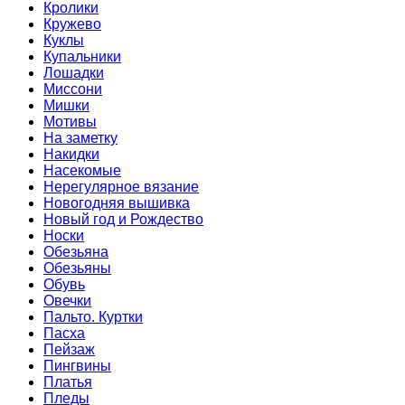
Кролики
Кружево
Куклы
Купальники
Лошадки
Миссони
Мишки
Мотивы
На заметку
Накидки
Насекомые
Нерегулярное вязание
Новогодняя вышивка
Новый год и Рождество
Носки
Обезьяна
Обезьяны
Обувь
Овечки
Пальто. Куртки
Пасха
Пейзаж
Пингвины
Платья
Пледы