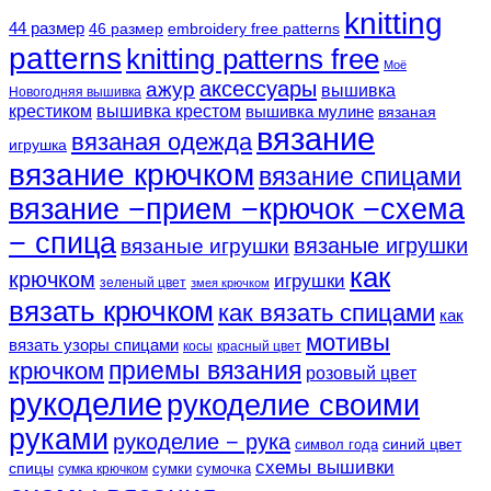
knitting
44 размер
46 размер
embroidery free patterns
patterns
knitting patterns free
Моё
аксессуары
ажур
вышивка
Новогодняя вышивка
крестиком
вышивка крестом
вышивка мулине
вязаная
вязание
вязаная одежда
игрушка
вязание крючком
вязание спицами
вязание −прием −крючок −схема
− спица
вязаные игрушки
вязаные игрушки
как
крючком
игрушки
зеленый цвет
змея крючком
вязать крючком
как вязать спицами
как
мотивы
вязать узоры спицами
косы
красный цвет
крючком
приемы вязания
розовый цвет
рукоделие
рукоделие своими
руками
рукоделие − рука
синий цвет
символ года
схемы вышивки
спицы
сумки
сумочка
сумка крючком