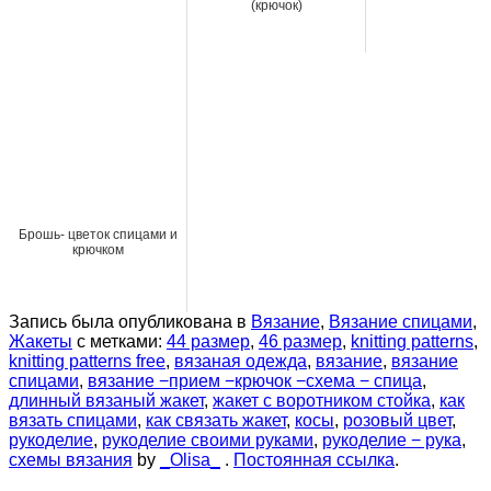
(крючок)
Брошь- цветок спицами и
крючком
Запись была опубликована в
Вязание
,
Вязание спицами
,
Жакеты
с метками:
44 размер
,
46 размер
,
knitting patterns
,
knitting patterns free
,
вязаная одежда
,
вязание
,
вязание
спицами
,
вязание −прием −крючок −схема − спица
,
длинный вязаный жакет
,
жакет с воротником стойка
,
как
вязать спицами
,
как связать жакет
,
косы
,
розовый цвет
,
рукоделие
,
рукоделие своими руками
,
рукоделие − рука
,
схемы вязания
by
_Olisa_
.
Постоянная ссылка
.