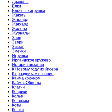
Драконы
Ёлки
Ёлочные игрушки
Жакеты
Жаккард
Жаккард
Жилеты
Журналы
Заяц
Звери
Зигзаг
Змейки
Игрушки
Ирландское кружево
История вязания
К Новому году из бисера
К праздникам вязание
Кайма крючком
Кайма. Обвязка
Клатчи
Коврики
Колье
Костюмы
Коты
Кошки