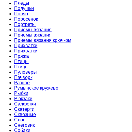
Пледы
Подушки
Пончо
Поросенок
Портреты
Приемы вязания
Приемы вязания
Приемы вязания крючком
Прихватки
Прихватки
Пряжа
Птицы
Птицы
Пуловеры
Пэчворк
Разное
Румынское кружево
Рыбки
Рюкзаки
Салфетки
Скатерти
Сквозные
Слон
Снеговик
Собаки