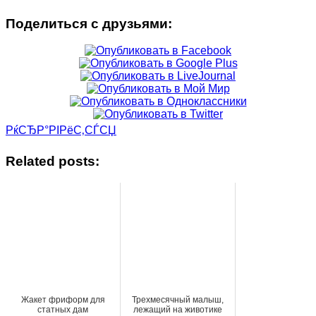
Поделиться с друзьями:
РќСЂР°РІРёС‚СЃСЏ
Related posts:
Жакет фриформ для
Трехмесячный малыш,
статных дам
лежащий на животике