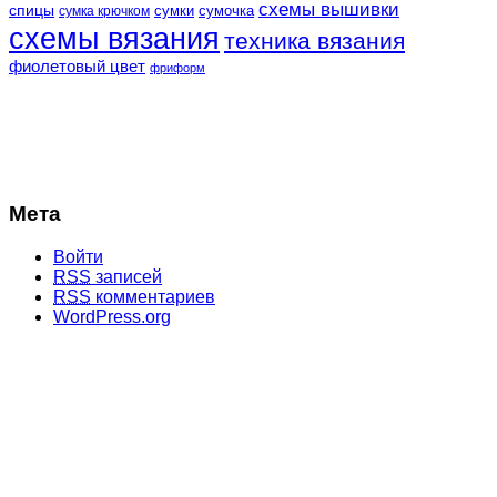
схемы вышивки
спицы
сумки
сумочка
сумка крючком
схемы вязания
техника вязания
фиолетовый цвет
фриформ
Мета
Войти
RSS
записей
RSS
комментариев
WordPress.org