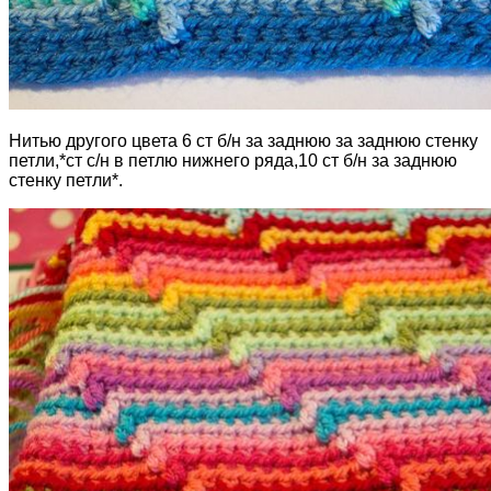
Нитью другого цвета 6 ст б/н за заднюю за заднюю стенку
петли,*ст с/н в петлю нижнего ряда,10 ст б/н за заднюю
стенку петли*.