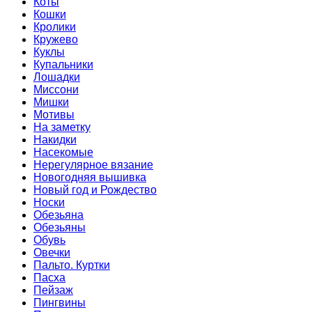
Коты
Кошки
Кролики
Кружево
Куклы
Купальники
Лошадки
Миссони
Мишки
Мотивы
На заметку
Накидки
Насекомые
Нерегулярное вязание
Новогодняя вышивка
Новый год и Рождество
Носки
Обезьяна
Обезьяны
Обувь
Овечки
Пальто. Куртки
Пасха
Пейзаж
Пингвины