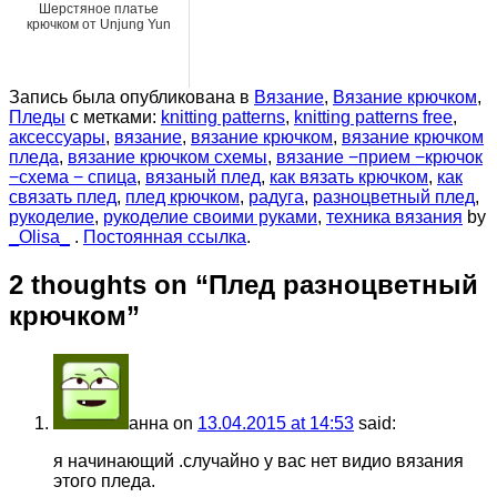
Шерстяное платье
крючком от Unjung Yun
Запись была опубликована в
Вязание
,
Вязание крючком
,
Пледы
с метками:
knitting patterns
,
knitting patterns free
,
аксессуары
,
вязание
,
вязание крючком
,
вязание крючком
пледа
,
вязание крючком схемы
,
вязание −прием −крючок
−схема − спица
,
вязаный плед
,
как вязать крючком
,
как
связать плед
,
плед крючком
,
радуга
,
разноцветный плед
,
рукоделие
,
рукоделие своими руками
,
техника вязания
by
_Olisa_
.
Постоянная ссылка
.
2 thoughts on “
Плед разноцветный
крючком
”
анна
on
13.04.2015 at 14:53
said:
я начинающий .случайно у вас нет видио вязания
этого пледа.