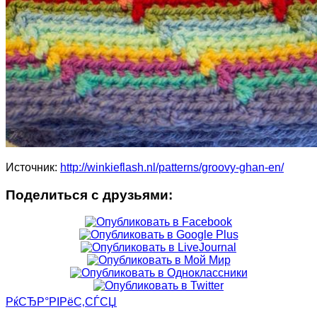
Источник:
http://winkieflash.nl/patterns/groovy-ghan-en/
Поделиться с друзьями:
РќСЂР°РІРёС‚СЃСЏ