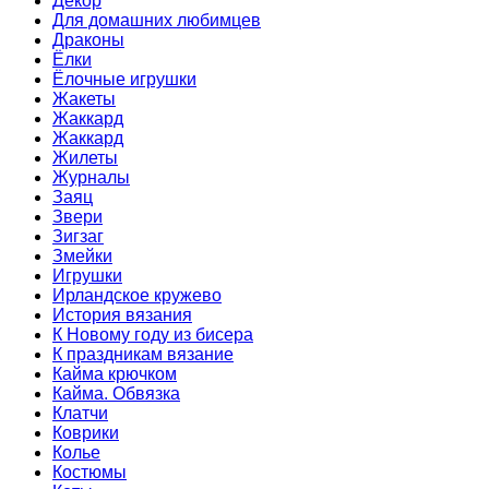
Декор
Для домашних любимцев
Драконы
Ёлки
Ёлочные игрушки
Жакеты
Жаккард
Жаккард
Жилеты
Журналы
Заяц
Звери
Зигзаг
Змейки
Игрушки
Ирландское кружево
История вязания
К Новому году из бисера
К праздникам вязание
Кайма крючком
Кайма. Обвязка
Клатчи
Коврики
Колье
Костюмы