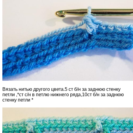
Вязать нитью другого цвета.5 ст б/н за заднюю стенку
петли ,*ст с/н в петлю нижнего ряда,10ст б/н за заднюю
стенку петли *