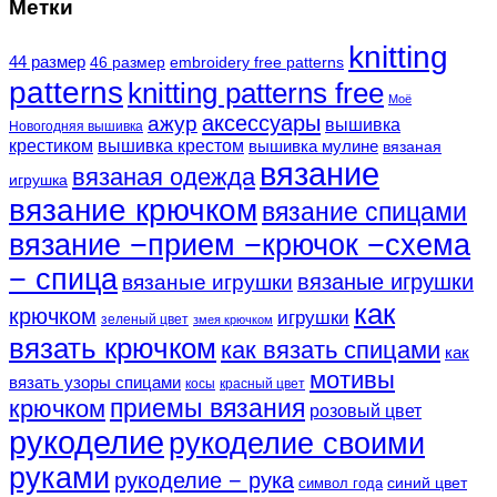
Метки
knitting
44 размер
46 размер
embroidery free patterns
patterns
knitting patterns free
Моё
аксессуары
ажур
вышивка
Новогодняя вышивка
крестиком
вышивка крестом
вышивка мулине
вязаная
вязание
вязаная одежда
игрушка
вязание крючком
вязание спицами
вязание −прием −крючок −схема
− спица
вязаные игрушки
вязаные игрушки
как
крючком
игрушки
зеленый цвет
змея крючком
вязать крючком
как вязать спицами
как
мотивы
вязать узоры спицами
косы
красный цвет
крючком
приемы вязания
розовый цвет
рукоделие
рукоделие своими
руками
рукоделие − рука
синий цвет
символ года