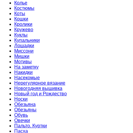
Колье
Костюмы
Коты
Кошки
Кролики
Кружево
Куклы
Купальники
Лошадки
Миссони
Мишки
Мотивы
На заметку
Накидки
Насекомые
Нерегулярное вязание
Новогодняя вышивка
Новый год и Рождество
Носки
Обезьяна
Обезьяны
Обувь
Овечки
Пальто. Куртки
Пасха