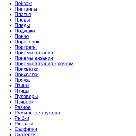
Пейзаж
Пингвины
Платья
Пледы
Пледы
Подушки
Пончо
Поросенок
Портреты
Приемы вязания
Приемы вязания
Приемы вязания крючком
Прихватки
Прихватки
Пряжа
Птицы
Птицы
Пуловеры
Пэчворк
Разное
Румынское кружево
Рыбки
Рюкзаки
Салфетки
Скатерти