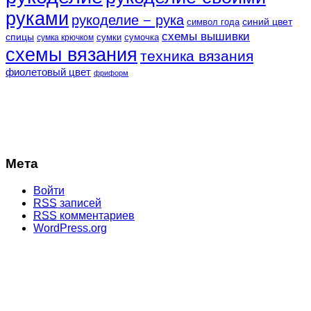
руками
рукоделие − рука
синий цвет
символ года
схемы вышивки
спицы
сумки
сумочка
сумка крючком
схемы вязания
техника вязания
фиолетовый цвет
фриформ
Мета
Войти
RSS
записей
RSS
комментариев
WordPress.org