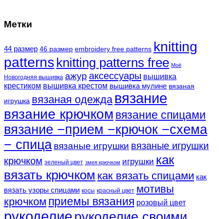
Метки
knitting
44 размер
46 размер
embroidery free patterns
patterns
knitting patterns free
Моё
аксессуары
ажур
вышивка
Новогодняя вышивка
крестиком
вышивка крестом
вышивка мулине
вязаная
вязание
вязаная одежда
игрушка
вязание крючком
вязание спицами
вязание −прием −крючок −схема
− спица
вязаные игрушки
вязаные игрушки
как
крючком
игрушки
зеленый цвет
змея крючком
вязать крючком
как вязать спицами
как
мотивы
вязать узоры спицами
косы
красный цвет
крючком
приемы вязания
розовый цвет
рукоделие
рукоделие своими