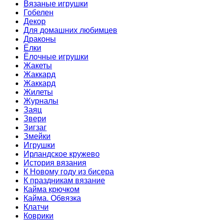
Вязаные игрушки
Гобелен
Декор
Для домашних любимцев
Драконы
Ёлки
Ёлочные игрушки
Жакеты
Жаккард
Жаккард
Жилеты
Журналы
Заяц
Звери
Зигзаг
Змейки
Игрушки
Ирландское кружево
История вязания
К Новому году из бисера
К праздникам вязание
Кайма крючком
Кайма. Обвязка
Клатчи
Коврики