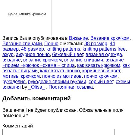
Кукла Алёнка крючком
Запись была опубликована в
Вязание
,
Вязание крючком
,
Вязание спицами
,
Пончо
с метками:
38 размер
,
44
размер
,
48 размер
,
knitting patterns
,
knitting patterns free
,
ажур
,
ажурное пончо
,
бежевый цвет
,
вязаная одежда
,
вязание
,
вязание крючком
,
вязание спицами
,
вязание
−прием −крючок −схема − спица
,
как вязать крючком
,
как
вязать спицами
,
как связать пончо
,
коричневый цвет
,
мотивы крючком
,
пончо из мотивов
,
пончо крючком
,
рукоделие
,
рукоделие своими руками
,
серый цвет
,
схемы
вязания
by
_Olisa_
.
Постоянная ссылка
.
Добавить комментарий
Ваш e-mail не будет опубликован.
Обязательные поля
помечены
*
Комментарий