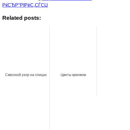
РќСЂР°РІРёС‚СЃСЏ
Related posts:
Сквозной узор на спицах
Цветы крючком