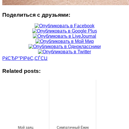
Поделиться с друзьями:
РќСЂР°РІРёС‚СЃСЏ
Related posts:
Мой заяц
Симпатичный Ёжик