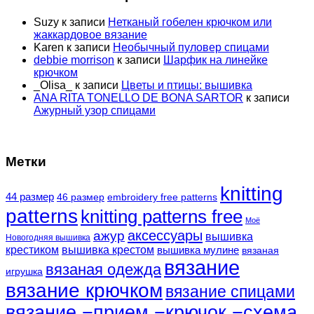
Suzy
к записи
Нетканый гобелен крючком или
жаккардовое вязание
Karen
к записи
Необычный пуловер спицами
debbie morrison
к записи
Шарфик на линейке
крючком
_Olisa_
к записи
Цветы и птицы: вышивка
ANA RITA TONELLO DE BONA SARTOR
к записи
Ажурный узор спицами
Метки
knitting
44 размер
46 размер
embroidery free patterns
patterns
knitting patterns free
Моё
аксессуары
ажур
вышивка
Новогодняя вышивка
крестиком
вышивка крестом
вышивка мулине
вязаная
вязание
вязаная одежда
игрушка
вязание крючком
вязание спицами
вязание −прием −крючок −схема