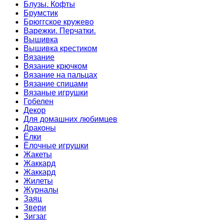
Блузы. Кофты
Брумстик
Брюггское кружево
Варежки. Перчатки.
Вышивка
Вышивка крестиком
Вязание
Вязание крючком
Вязание на пальцах
Вязание спицами
Вязаные игрушки
Гобелен
Декор
Для домашних любимцев
Драконы
Ёлки
Ёлочные игрушки
Жакеты
Жаккард
Жаккард
Жилеты
Журналы
Заяц
Звери
Зигзаг