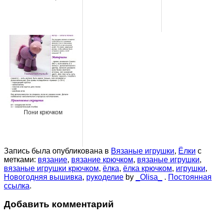
Пони крючком
Запись была опубликована в
Вязаные игрушки
,
Ёлки
с
метками:
вязание
,
вязание крючком
,
вязаные игрушки
,
вязаные игрушки крючком
,
ёлка
,
ёлка крючком
,
игрушки
,
Новогодняя вышивка
,
рукоделие
by
_Olisa_
.
Постоянная
ссылка
.
Добавить комментарий