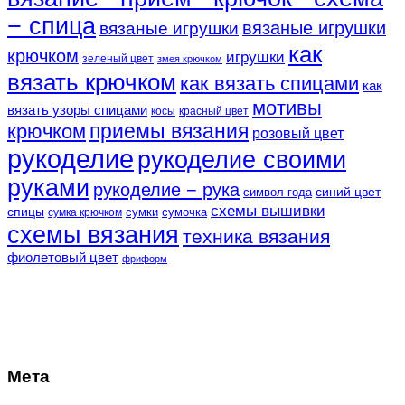
− спица
вязаные игрушки
вязаные игрушки
как
крючком
игрушки
зеленый цвет
змея крючком
вязать крючком
как вязать спицами
как
мотивы
вязать узоры спицами
косы
красный цвет
крючком
приемы вязания
розовый цвет
рукоделие
рукоделие своими
руками
рукоделие − рука
синий цвет
символ года
схемы вышивки
спицы
сумки
сумочка
сумка крючком
схемы вязания
техника вязания
фиолетовый цвет
фриформ
Мета