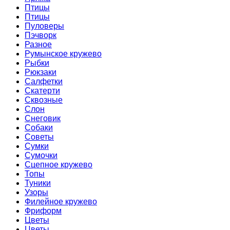
Птицы
Птицы
Пуловеры
Пэчворк
Разное
Румынское кружево
Рыбки
Рюкзаки
Салфетки
Скатерти
Сквозные
Слон
Снеговик
Собаки
Советы
Сумки
Сумочки
Сцепное кружево
Топы
Туники
Узоры
Филейное кружево
Фриформ
Цветы
Цветы