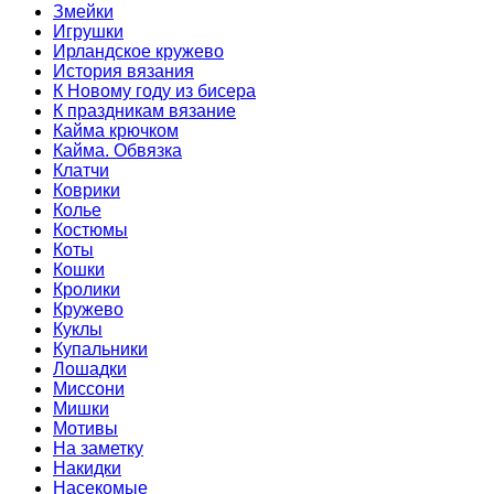
Змейки
Игрушки
Ирландское кружево
История вязания
К Новому году из бисера
К праздникам вязание
Кайма крючком
Кайма. Обвязка
Клатчи
Коврики
Колье
Костюмы
Коты
Кошки
Кролики
Кружево
Куклы
Купальники
Лошадки
Миссони
Мишки
Мотивы
На заметку
Накидки
Насекомые