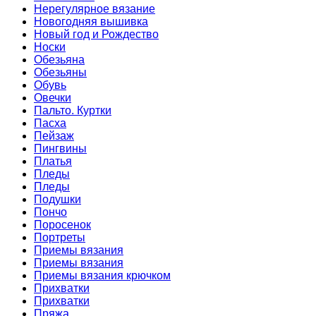
Нерегулярное вязание
Новогодняя вышивка
Новый год и Рождество
Носки
Обезьяна
Обезьяны
Обувь
Овечки
Пальто. Куртки
Пасха
Пейзаж
Пингвины
Платья
Пледы
Пледы
Подушки
Пончо
Поросенок
Портреты
Приемы вязания
Приемы вязания
Приемы вязания крючком
Прихватки
Прихватки
Пряжа