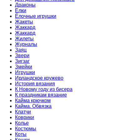
Драконы
Ёлки
Ёлочные игрушки
Жакеты
Жаккард
Жаккард
Жилеты
Журналы
Заяц
Звери
Зигзаг
Змейки
Игрушки
Ирландское кружево
История вязания
К Новому году из бисера
К праздникам вязание
Кайма крючком
Кайма. Обвязка
Клатчи
Коврики
Колье
Костюмы
Коты
Кошки