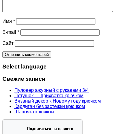
Имя
*
E-mail
*
Сайт
Select language
Свежие записи
Пуловер ажурный с рукавами 3/4
Петушок — прихватка крючком
Вязаный декор к Новому году крючком
Кардиган без застежки крючком
Шапочка крючком
Подписаться на новости