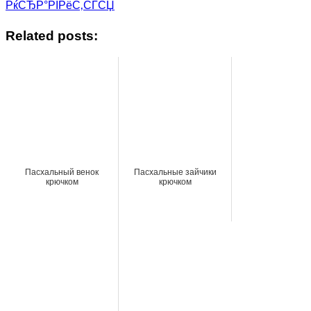
РќСЂР°РІРёС‚СЃСЏ
Related posts:
Пасхальный венок
Пасхальные зайчики
крючком
крючком