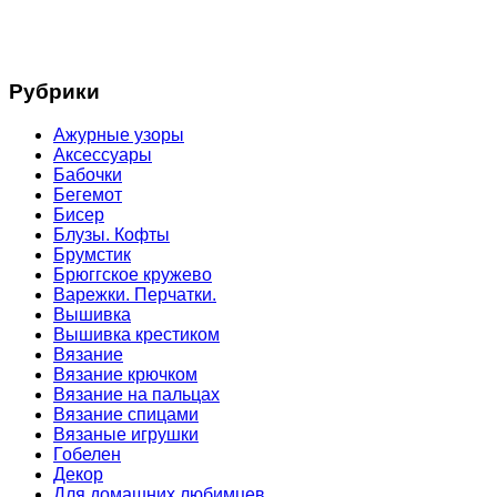
Рубрики
Ажурные узоры
Аксессуары
Бабочки
Бегемот
Бисер
Блузы. Кофты
Брумстик
Брюггское кружево
Варежки. Перчатки.
Вышивка
Вышивка крестиком
Вязание
Вязание крючком
Вязание на пальцах
Вязание спицами
Вязаные игрушки
Гобелен
Декор
Для домашних любимцев