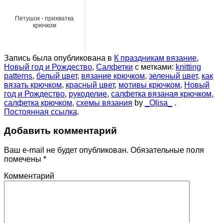
Петушок - прихватка
крючком
Запись была опубликована в
К праздникам вязание
,
Новый год и Рождество
,
Салфетки
с метками:
knitting
patterns
,
белый цвет
,
вязание крючком
,
зеленый цвет
,
как
вязать крючком
,
красный цвет
,
мотивы крючком
,
Новый
год и Рождество
,
рукоделие
,
салфетка вязаная крючком
,
салфетка крючком
,
схемы вязания
by
_Olisa_
.
Постоянная ссылка
.
Добавить комментарий
Ваш e-mail не будет опубликован.
Обязательные поля
помечены
*
Комментарий