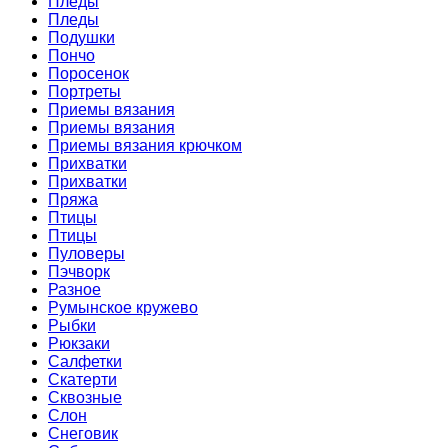
Пледы
Пледы
Подушки
Пончо
Поросенок
Портреты
Приемы вязания
Приемы вязания
Приемы вязания крючком
Прихватки
Прихватки
Пряжа
Птицы
Птицы
Пуловеры
Пэчворк
Разное
Румынское кружево
Рыбки
Рюкзаки
Салфетки
Скатерти
Сквозные
Слон
Снеговик