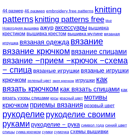
knitting
44 размер
46 размер
embroidery free patterns
patterns
knitting patterns free
Моё
аксессуары
ажур
вышивка
Новогодняя вышивка
крестиком
вышивка крестом
вышивка мулине
вязаная
вязание
вязаная одежда
игрушка
вязание крючком
вязание спицами
вязание −прием −крючок −схема
− спица
вязаные игрушки
вязаные игрушки
как
крючком
игрушки
зеленый цвет
змея крючком
вязать крючком
как вязать спицами
как
мотивы
вязать узоры спицами
косы
красный цвет
крючком
приемы вязания
розовый цвет
рукоделие
рукоделие своими
руками
рукоделие − рука
синий цвет
символ года
схемы вышивки
спицы
сумки
сумочка
сумка крючком