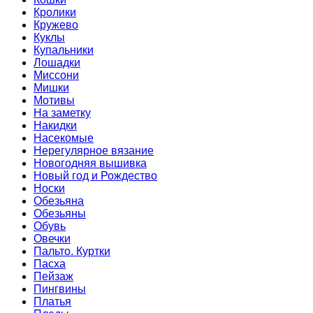
Кролики
Кружево
Куклы
Купальники
Лошадки
Миссони
Мишки
Мотивы
На заметку
Накидки
Насекомые
Нерегулярное вязание
Новогодняя вышивка
Новый год и Рождество
Носки
Обезьяна
Обезьяны
Обувь
Овечки
Пальто. Куртки
Пасха
Пейзаж
Пингвины
Платья