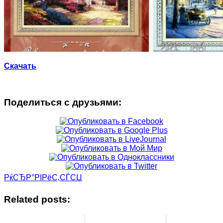
Скачать
Поделиться с друзьями:
РќСЂР°РІРёС‚СЃСЏ
Related posts: