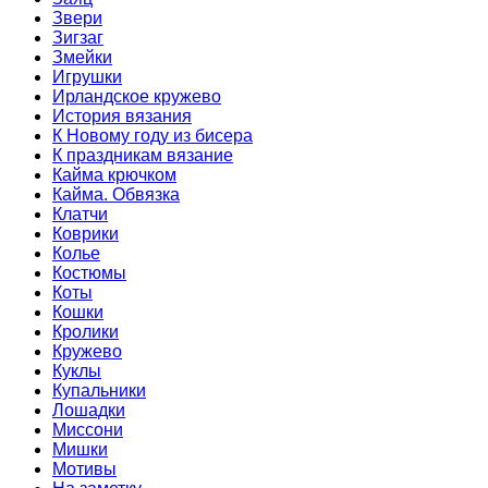
Звери
Зигзаг
Змейки
Игрушки
Ирландское кружево
История вязания
К Новому году из бисера
К праздникам вязание
Кайма крючком
Кайма. Обвязка
Клатчи
Коврики
Колье
Костюмы
Коты
Кошки
Кролики
Кружево
Куклы
Купальники
Лошадки
Миссони
Мишки
Мотивы