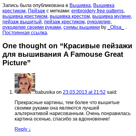
Запись была опубликована в
Вышивка
,
Вышивка
крестиком
,
Пейзаж
с метками:
embroidery free patterns
,
вышивка крестиком
,
вышивка крестом
,
вышивка мулине
,
пейзаж вышитый
,
пейзаж крестиком
,
рукоделие
,
рукоделие своими руками
,
схемы вышивки
by
_Olisa_
.
Постоянная ссылка
.
One thought on “
Красивые пейзажи
для вышивания A Famouse Great
Picture
”
babusika
on
23.03.2013 at 21:52
said:
Прекрасные картины, тем более что вышитые
своими руками она являются лучшей
альтернативой нарисованным. Очень понравилась
картина осенью, спасибо за вдохновение!
Reply
↓