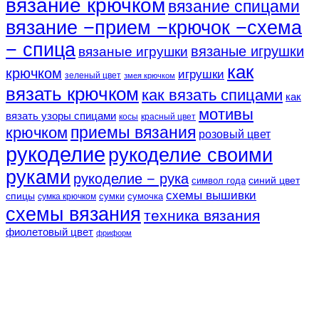
вязание крючком
вязание спицами
вязание −прием −крючок −схема
− спица
вязаные игрушки
вязаные игрушки
как
крючком
игрушки
зеленый цвет
змея крючком
вязать крючком
как вязать спицами
как
мотивы
вязать узоры спицами
косы
красный цвет
крючком
приемы вязания
розовый цвет
рукоделие
рукоделие своими
руками
рукоделие − рука
синий цвет
символ года
схемы вышивки
спицы
сумки
сумочка
сумка крючком
схемы вязания
техника вязания
фиолетовый цвет
фриформ