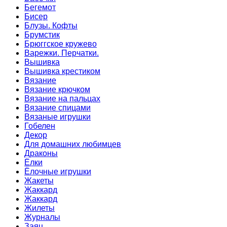
Бегемот
Бисер
Блузы. Кофты
Брумстик
Брюггское кружево
Варежки. Перчатки.
Вышивка
Вышивка крестиком
Вязание
Вязание крючком
Вязание на пальцах
Вязание спицами
Вязаные игрушки
Гобелен
Декор
Для домашних любимцев
Драконы
Ёлки
Ёлочные игрушки
Жакеты
Жаккард
Жаккард
Жилеты
Журналы
Заяц