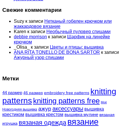
Свежие комментарии
Suzy
к записи
Нетканый гобелен крючком или
жаккардовое вязание
Karen
к записи
Необычный пуловер спицами
debbie morrison
к записи
Шарфик на линейке
крючком
_Olisa_
к записи
Цветы и птицы: вышивка
ANA RITA TONELLO DE BONA SARTOR
к записи
Ажурный узор спицами
Метки
knitting
44 размер
46 размер
embroidery free patterns
patterns
knitting patterns free
Моё
аксессуары
ажур
вышивка
Новогодняя вышивка
крестиком
вышивка крестом
вышивка мулине
вязаная
вязание
вязаная одежда
игрушка