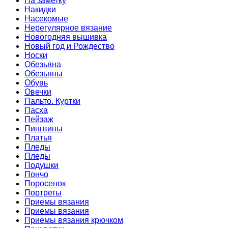
На заметку
Накидки
Насекомые
Нерегулярное вязание
Новогодняя вышивка
Новый год и Рождество
Носки
Обезьяна
Обезьяны
Обувь
Овечки
Пальто. Куртки
Пасха
Пейзаж
Пингвины
Платья
Пледы
Пледы
Подушки
Пончо
Поросенок
Портреты
Приемы вязания
Приемы вязания
Приемы вязания крючком