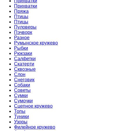
Прихватки
Прихватки
Пряжа
Птицы
Птицы
Пуловеры
Пэчворк
Разное
Румынское кружево
Рыбки
Рюкзаки
Салфетки
Скатерти
Сквозные
Слон
Снеговик
Собаки
Советы
Сумки
Сумочки
Сцепное кружево
Топы
Туники
Узоры
Филейное кружево