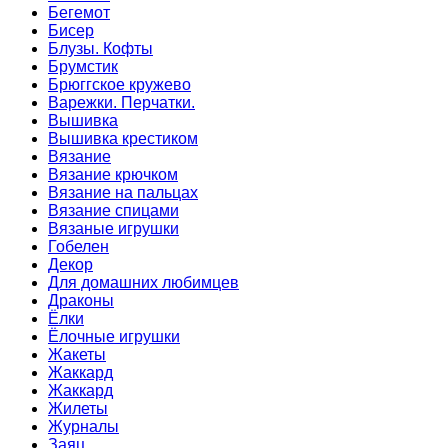
Бегемот
Бисер
Блузы. Кофты
Брумстик
Брюггское кружево
Варежки. Перчатки.
Вышивка
Вышивка крестиком
Вязание
Вязание крючком
Вязание на пальцах
Вязание спицами
Вязаные игрушки
Гобелен
Декор
Для домашних любимцев
Драконы
Ёлки
Ёлочные игрушки
Жакеты
Жаккард
Жаккард
Жилеты
Журналы
Заяц