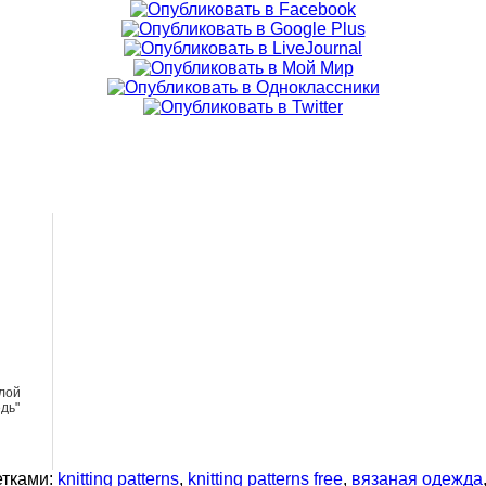
глой
дь"
етками:
knitting patterns
,
knitting patterns free
,
вязаная одежда