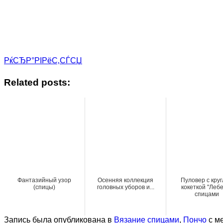
РќСЂР°РІРёС‚СЃСЏ
Related posts:
Фантазийный узор
Осенняя коллекция
Пуловер с кру
(спицы)
головных уборов и...
кокеткой "Лебе
спицами
Запись была опубликована в
Вязание спицами
,
Пончо
с м