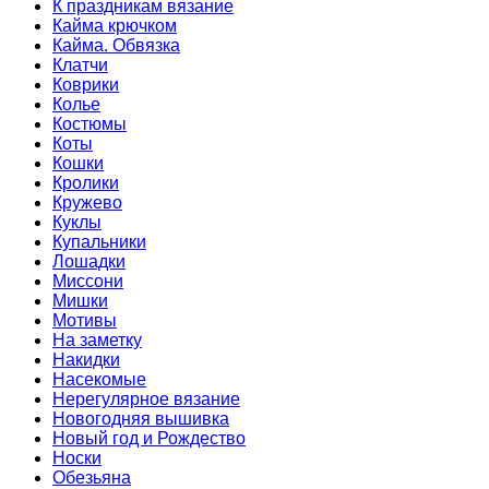
К праздникам вязание
Кайма крючком
Кайма. Обвязка
Клатчи
Коврики
Колье
Костюмы
Коты
Кошки
Кролики
Кружево
Куклы
Купальники
Лошадки
Миссони
Мишки
Мотивы
На заметку
Накидки
Насекомые
Нерегулярное вязание
Новогодняя вышивка
Новый год и Рождество
Носки
Обезьяна