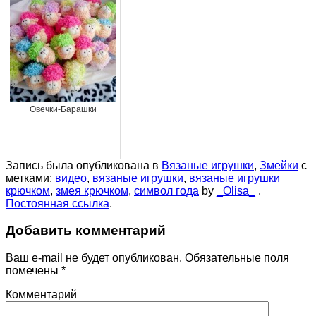
Овечки-Барашки
Запись была опубликована в
Вязаные игрушки
,
Змейки
с
метками:
видео
,
вязаные игрушки
,
вязаные игрушки
крючком
,
змея крючком
,
символ года
by
_Olisa_
.
Постоянная ссылка
.
Добавить комментарий
Ваш e-mail не будет опубликован.
Обязательные поля
помечены
*
Комментарий