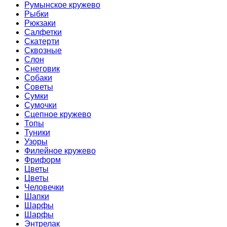
Румынское кружево
Рыбки
Рюкзаки
Салфетки
Скатерти
Сквозные
Слон
Снеговик
Собаки
Советы
Сумки
Сумочки
Сцепное кружево
Топы
Туники
Узоры
Филейное кружево
Фриформ
Цветы
Цветы
Человечки
Шапки
Шарфы
Шарфы
Энтрелак