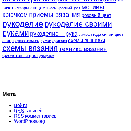
мотивы
вязать узоры спицами
косы
красный цвет
крючком
приемы вязания
розовый цвет
рукоделие
рукоделие своими
руками
рукоделие − рука
синий цвет
символ года
схемы вышивки
спицы
сумки
сумочка
сумка крючком
схемы вязания
техника вязания
фиолетовый цвет
фриформ
Мета
Войти
RSS
записей
RSS
комментариев
WordPress.org