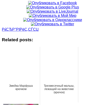
РќСЂР°РІРёС‚СЃСЏ
Related posts:
Змейка Марфуша
Трехмесячный малыш,
крючком
лежащий на животике
(крючок)