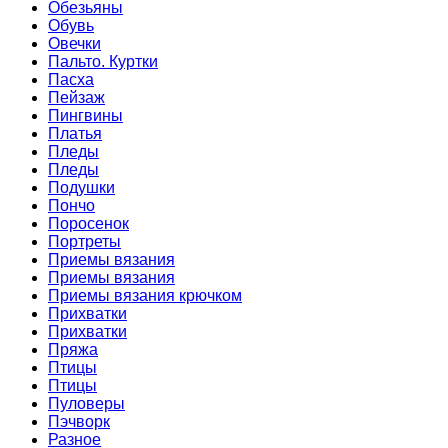
Обезьяны
Обувь
Овечки
Пальто. Куртки
Пасха
Пейзаж
Пингвины
Платья
Пледы
Пледы
Подушки
Пончо
Поросенок
Портреты
Приемы вязания
Приемы вязания
Приемы вязания крючком
Прихватки
Прихватки
Пряжа
Птицы
Птицы
Пуловеры
Пэчворк
Разное