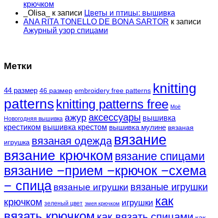
крючком
_Olisa_
к записи
Цветы и птицы: вышивка
ANA RITA TONELLO DE BONA SARTOR
к записи
Ажурный узор спицами
Метки
knitting
44 размер
46 размер
embroidery free patterns
patterns
knitting patterns free
Моё
аксессуары
ажур
вышивка
Новогодняя вышивка
крестиком
вышивка крестом
вышивка мулине
вязаная
вязание
вязаная одежда
игрушка
вязание крючком
вязание спицами
вязание −прием −крючок −схема
− спица
вязаные игрушки
вязаные игрушки
как
крючком
игрушки
зеленый цвет
змея крючком
вязать крючком
как вязать спицами
как