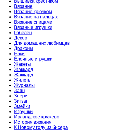
Вышивка крестиком
Вязание
Вязание крючком
Вязание на пальцах
Вязание спицами
Вязаные игрушки
Гобелен
Декор
Для домашних любимцев
Драконы
Ёлки
Ёлочные игрушки
Жакеты
Жаккард
Жаккард
Жилеты
Журналы
Заяц
Звери
Зигзаг
Змейки
Игрушки
Ирландское кружево
История вязания
К Новому году из бисера