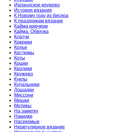
Ирландское кружево
История вязания
К Новому году из бисера
К праздникам вязание
Кайма крючком
Кайма. Обвязка
Клатчи
Коврики
Колье
Костюмы
Коты
Кошки
Кролики
Кружево
Куклы
Купальники
Лошадки
Миссони
Мишки
Мотивы
На заметку
Накидки
Насекомые
Нерегулярное вязание