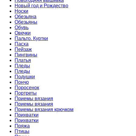
Новогодняя вышивка
Новый год и Рождество
Носки
Обезьяна
Обезьяны
Обувь
Овечки
Пальто. Куртки
Пасха
Пейзаж
Пингвины
Платья
Пледы
Пледы
Подушки
Пончо
Поросенок
Портреты
Приемы вязания
Приемы вязания
Приемы вязания крючком
Прихватки
Прихватки
Пряжа
Птицы