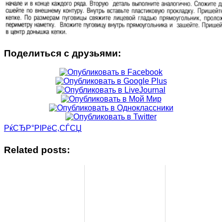
Поделиться с друзьями:
РќСЂР°РІРёС‚СЃСЏ
Related posts: