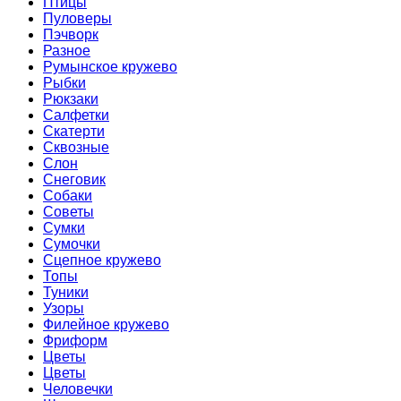
Птицы
Пуловеры
Пэчворк
Разное
Румынское кружево
Рыбки
Рюкзаки
Салфетки
Скатерти
Сквозные
Слон
Снеговик
Собаки
Советы
Сумки
Сумочки
Сцепное кружево
Топы
Туники
Узоры
Филейное кружево
Фриформ
Цветы
Цветы
Человечки