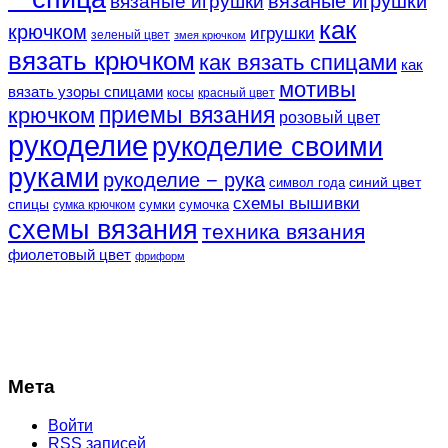
вязаные игрушки
вязаные игрушки
как
крючком
игрушки
зеленый цвет
змея крючком
вязать крючком
как вязать спицами
как
мотивы
вязать узоры спицами
косы
красный цвет
крючком
приемы вязания
розовый цвет
рукоделие
рукоделие своими
руками
рукоделие − рука
синий цвет
символ года
схемы вышивки
спицы
сумки
сумочка
сумка крючком
схемы вязания
техника вязания
фиолетовый цвет
фриформ
Мета
Войти
RSS
записей