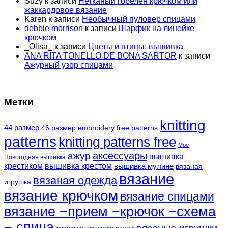
Suzy
к записи
Нетканый гобелен крючком или
жаккардовое вязание
Karen
к записи
Необычный пуловер спицами
debbie morrison
к записи
Шарфик на линейке
крючком
_Olisa_
к записи
Цветы и птицы: вышивка
ANA RITA TONELLO DE BONA SARTOR
к записи
Ажурный узор спицами
Метки
knitting
44 размер
46 размер
embroidery free patterns
patterns
knitting patterns free
Моё
аксессуары
ажур
вышивка
Новогодняя вышивка
крестиком
вышивка крестом
вышивка мулине
вязаная
вязание
вязаная одежда
игрушка
вязание крючком
вязание спицами
вязание −прием −крючок −схема
− спица