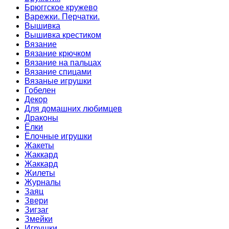
Брюггское кружево
Варежки. Перчатки.
Вышивка
Вышивка крестиком
Вязание
Вязание крючком
Вязание на пальцах
Вязание спицами
Вязаные игрушки
Гобелен
Декор
Для домашних любимцев
Драконы
Ёлки
Ёлочные игрушки
Жакеты
Жаккард
Жаккард
Жилеты
Журналы
Заяц
Звери
Зигзаг
Змейки
Игрушки