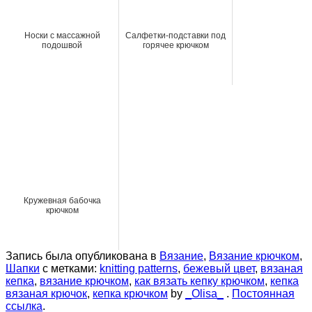
Носки с массажной
Салфетки-подставки под
подошвой
горячее крючком
Кружевная бабочка
крючком
Запись была опубликована в
Вязание
,
Вязание крючком
,
Шапки
с метками:
knitting patterns
,
бежевый цвет
,
вязаная
кепка
,
вязание крючком
,
как вязать кепку крючком
,
кепка
вязаная крючок
,
кепка крючком
by
_Olisa_
.
Постоянная
ссылка
.