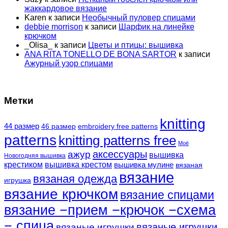
жаккардовое вязание
Karen
к записи
Необычный пуловер спицами
debbie morrison
к записи
Шарфик на линейке
крючком
_Olisa_
к записи
Цветы и птицы: вышивка
ANA RITA TONELLO DE BONA SARTOR
к записи
Ажурный узор спицами
Метки
knitting
44 размер
46 размер
embroidery free patterns
patterns
knitting patterns free
Моё
аксессуары
ажур
вышивка
Новогодняя вышивка
крестиком
вышивка крестом
вышивка мулине
вязаная
вязание
вязаная одежда
игрушка
вязание крючком
вязание спицами
вязание −прием −крючок −схема
− спица
вязаные игрушки
вязаные игрушки