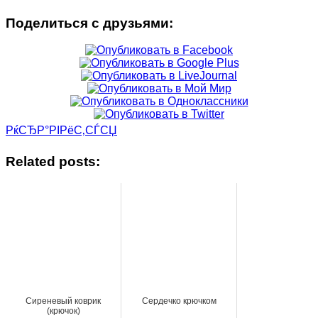
Поделиться с друзьями:
РќСЂР°РІРёС‚СЃСЏ
Related posts:
Сиреневый коврик
Сердечко крючком
(крючок)