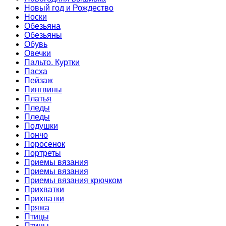
Новый год и Рождество
Носки
Обезьяна
Обезьяны
Обувь
Овечки
Пальто. Куртки
Пасха
Пейзаж
Пингвины
Платья
Пледы
Пледы
Подушки
Пончо
Поросенок
Портреты
Приемы вязания
Приемы вязания
Приемы вязания крючком
Прихватки
Прихватки
Пряжа
Птицы
Птицы