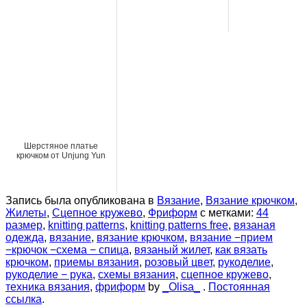
Шерстяное платье
крючком от Unjung Yun
Запись была опубликована в
Вязание
,
Вязание крючком
,
Жилеты
,
Сцепное кружево
,
Фриформ
с метками:
44
размер
,
knitting patterns
,
knitting patterns free
,
вязаная
одежда
,
вязание
,
вязание крючком
,
вязание −прием
−крючок −схема − спица
,
вязаный жилет
,
как вязать
крючком
,
приемы вязания
,
розовый цвет
,
рукоделие
,
рукоделие − рука
,
схемы вязания
,
сцепное кружево
,
техника вязания
,
фриформ
by
_Olisa_
.
Постоянная
ссылка
.