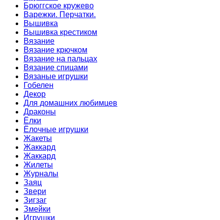
Брюггское кружево
Варежки. Перчатки.
Вышивка
Вышивка крестиком
Вязание
Вязание крючком
Вязание на пальцах
Вязание спицами
Вязаные игрушки
Гобелен
Декор
Для домашних любимцев
Драконы
Ёлки
Ёлочные игрушки
Жакеты
Жаккард
Жаккард
Жилеты
Журналы
Заяц
Звери
Зигзаг
Змейки
Игрушки