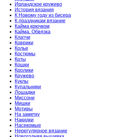
Ирландское кружево
История вязания
К Новому году из бисера
К праздникам вязание
Кайма крючком
Кайма. Обвязка
Клатчи
Коврики
Колье
Костюмы
Коты
Кошки
Кролики
Кружево
Куклы
Купальники
Лошадки
Миссони
Мишки
Мотивы
На заметку
Накидки
Насекомые
Нерегулярное вязание
Новогодняя вышивка