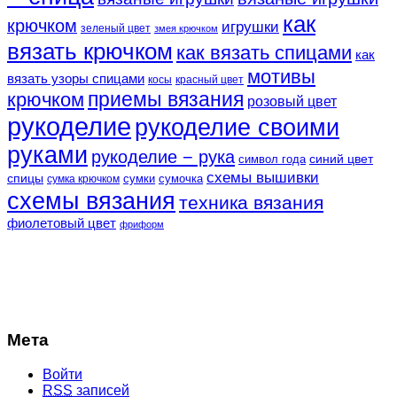
как
крючком
игрушки
зеленый цвет
змея крючком
вязать крючком
как вязать спицами
как
мотивы
вязать узоры спицами
косы
красный цвет
крючком
приемы вязания
розовый цвет
рукоделие
рукоделие своими
руками
рукоделие − рука
синий цвет
символ года
схемы вышивки
спицы
сумки
сумочка
сумка крючком
схемы вязания
техника вязания
фиолетовый цвет
фриформ
Мета
Войти
RSS
записей