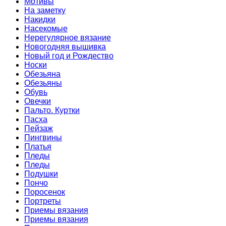
Мотивы
На заметку
Накидки
Насекомые
Нерегулярное вязание
Новогодняя вышивка
Новый год и Рождество
Носки
Обезьяна
Обезьяны
Обувь
Овечки
Пальто. Куртки
Пасха
Пейзаж
Пингвины
Платья
Пледы
Пледы
Подушки
Пончо
Поросенок
Портреты
Приемы вязания
Приемы вязания