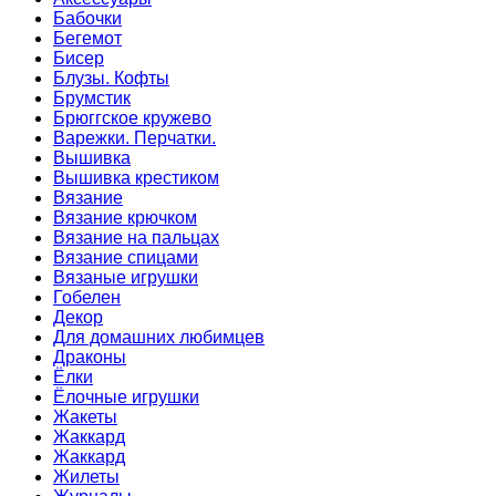
Бабочки
Бегемот
Бисер
Блузы. Кофты
Брумстик
Брюггское кружево
Варежки. Перчатки.
Вышивка
Вышивка крестиком
Вязание
Вязание крючком
Вязание на пальцах
Вязание спицами
Вязаные игрушки
Гобелен
Декор
Для домашних любимцев
Драконы
Ёлки
Ёлочные игрушки
Жакеты
Жаккард
Жаккард
Жилеты