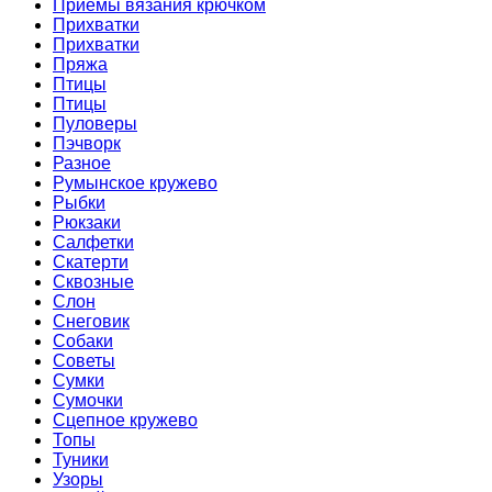
Приемы вязания крючком
Прихватки
Прихватки
Пряжа
Птицы
Птицы
Пуловеры
Пэчворк
Разное
Румынское кружево
Рыбки
Рюкзаки
Салфетки
Скатерти
Сквозные
Слон
Снеговик
Собаки
Советы
Сумки
Сумочки
Сцепное кружево
Топы
Туники
Узоры