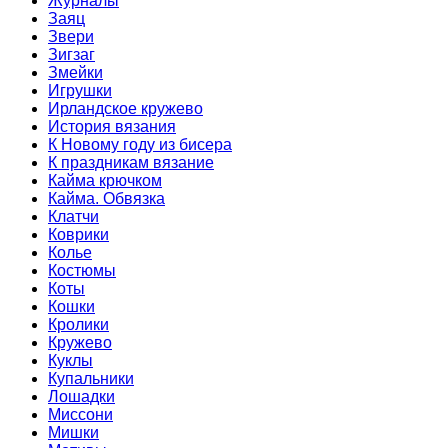
Журналы
Заяц
Звери
Зигзаг
Змейки
Игрушки
Ирландское кружево
История вязания
К Новому году из бисера
К праздникам вязание
Кайма крючком
Кайма. Обвязка
Клатчи
Коврики
Колье
Костюмы
Коты
Кошки
Кролики
Кружево
Куклы
Купальники
Лошадки
Миссони
Мишки