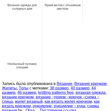
Вязаная одежда для
Яркий мотив с объемным
солидных дам
цветком
Необычный пуловер
спицами
Запись была опубликована в
Вязание
,
Вязание крючком
,
Жилеты
,
Топы
с метками:
38 размер
,
40 размер
,
44
размер
,
46 размер
,
knitting patterns free
,
вязаная одежда
,
вязание крючком
,
вязание −прием −крючок −схема −
спица
,
жилет вязаный
,
как вязать жилет крючком
,
как
вязать крючком
,
рукоделие
,
рукоделие − рука
,
схемы
вязания
by
_Olisa_
.
Постоянная ссылка
.