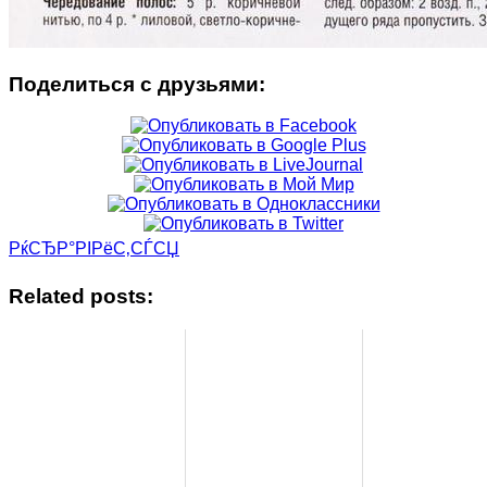
Поделиться с друзьями:
РќСЂР°РІРёС‚СЃСЏ
Related posts: