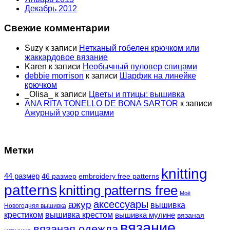
Декабрь 2012
Свежие комментарии
Suzy
к записи
Нетканый гобелен крючком или
жаккардовое вязание
Karen
к записи
Необычный пуловер спицами
debbie morrison
к записи
Шарфик на линейке
крючком
_Olisa_
к записи
Цветы и птицы: вышивка
ANA RITA TONELLO DE BONA SARTOR
к записи
Ажурный узор спицами
Метки
knitting
44 размер
46 размер
embroidery free patterns
patterns
knitting patterns free
Моё
аксессуары
ажур
вышивка
Новогодняя вышивка
крестиком
вышивка крестом
вышивка мулине
вязаная
вязание
вязаная одежда