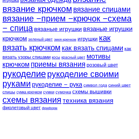
игрушка
вязание крючком
вязание спицами
вязание −прием −крючок −схема
− спица
вязаные игрушки
вязаные игрушки
как
крючком
игрушки
зеленый цвет
змея крючком
вязать крючком
как вязать спицами
как
мотивы
вязать узоры спицами
косы
красный цвет
крючком
приемы вязания
розовый цвет
рукоделие
рукоделие своими
руками
рукоделие − рука
синий цвет
символ года
схемы вышивки
спицы
сумки
сумочка
сумка крючком
схемы вязания
техника вязания
фиолетовый цвет
фриформ