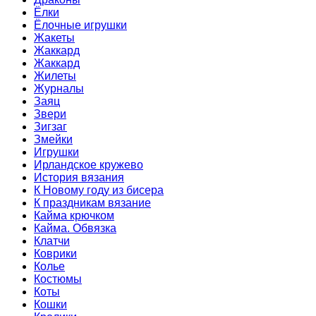
Ёлки
Ёлочные игрушки
Жакеты
Жаккард
Жаккард
Жилеты
Журналы
Заяц
Звери
Зигзаг
Змейки
Игрушки
Ирландское кружево
История вязания
К Новому году из бисера
К праздникам вязание
Кайма крючком
Кайма. Обвязка
Клатчи
Коврики
Колье
Костюмы
Коты
Кошки