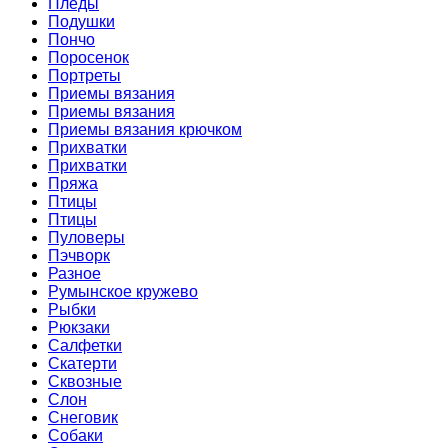
Пледы
Подушки
Пончо
Поросенок
Портреты
Приемы вязания
Приемы вязания
Приемы вязания крючком
Прихватки
Прихватки
Пряжа
Птицы
Птицы
Пуловеры
Пэчворк
Разное
Румынское кружево
Рыбки
Рюкзаки
Салфетки
Скатерти
Сквозные
Слон
Снеговик
Собаки