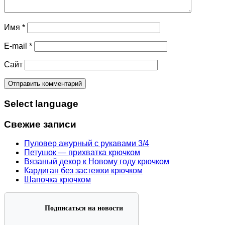
Имя
*
E-mail
*
Сайт
Select language
Свежие записи
Пуловер ажурный с рукавами 3/4
Петушок — прихватка крючком
Вязаный декор к Новому году крючком
Кардиган без застежки крючком
Шапочка крючком
Подписаться на новости