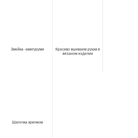
Змейка -амигуруми
Красиво вшиваем рукав в
вязаном изделии
Шапочка крючком