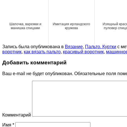
Шапочка, варежки и
Имитация ирландского
Изящный крас
манишка спицами
кружева
пуловер спиц
Запись была опубликована в
Вязание
,
Пальто. Куртки
с ме
воротник
,
как вязать пальто
,
красивый воротник
,
машинное
Добавить комментарий
Ваш e-mail не будет опубликован.
Обязательные поля пом
Комментарий
Имя
*