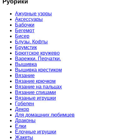
Рубрики
Ажурные узоры
Аксессуары
Бабочки
Бегемот
Бисер
Блузы. Кофты
Брумстик
Брюггское кружево
Варежки. Перчатки.
Вышивка
Вышивка крестиком
Вязание
Вязание крючком
Вязание на пальцах
Вязание спицами
Вязаные игрушки
Гобелен
Декор
Для домашних любимцев
Драконы
Ёлки
Ёлочные игрушки
Жакеты