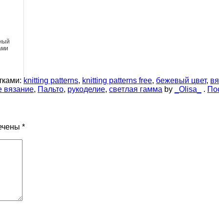
ный
ами
тками:
knitting patterns
,
knitting patterns free
,
бежевый цвет
,
вя
 вязание
,
Пальто
,
рукоделие
,
светлая гамма
by
_Olisa_
.
По
ечены
*