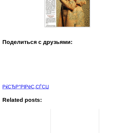
Поделиться с друзьями:
РќСЂР°РІРёС‚СЃСЏ
Related posts: