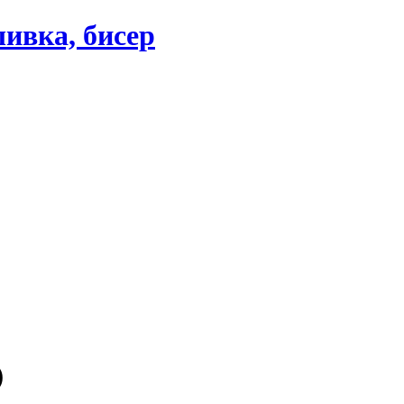
ивка, бисер
)