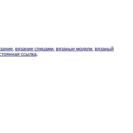
зание
,
вязание спицами
,
вязаные модели
,
вязаный
стоянная ссылка
.