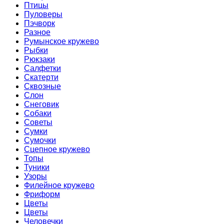
Птицы
Пуловеры
Пэчворк
Разное
Румынское кружево
Рыбки
Рюкзаки
Салфетки
Скатерти
Сквозные
Слон
Снеговик
Собаки
Советы
Сумки
Сумочки
Сцепное кружево
Топы
Туники
Узоры
Филейное кружево
Фриформ
Цветы
Цветы
Человечки