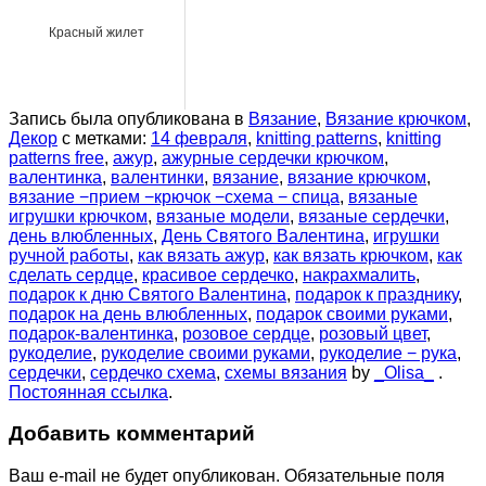
Красный жилет
Запись была опубликована в
Вязание
,
Вязание крючком
,
Декор
с метками:
14 февраля
,
knitting patterns
,
knitting
patterns free
,
ажур
,
ажурные сердечки крючком
,
валентинка
,
валентинки
,
вязание
,
вязание крючком
,
вязание −прием −крючок −схема − спица
,
вязаные
игрушки крючком
,
вязаные модели
,
вязаные сердечки
,
день влюбленных
,
День Святого Валентина
,
игрушки
ручной работы
,
как вязать ажур
,
как вязать крючком
,
как
сделать сердце
,
красивое сердечко
,
накрахмалить
,
подарок к дню Святого Валентина
,
подарок к празднику
,
подарок на день влюбленных
,
подарок своими руками
,
подарок-валентинка
,
розовое сердце
,
розовый цвет
,
рукоделие
,
рукоделие своими руками
,
рукоделие − рука
,
сердечки
,
сердечко схема
,
схемы вязания
by
_Olisa_
.
Постоянная ссылка
.
Добавить комментарий
Ваш e-mail не будет опубликован.
Обязательные поля