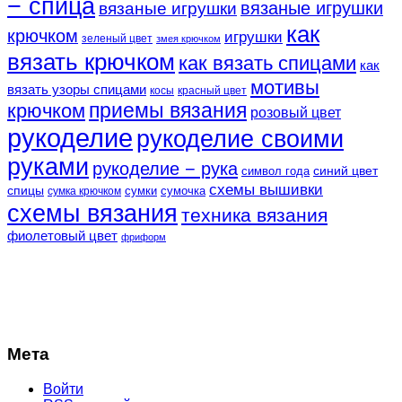
− спица
вязаные игрушки
вязаные игрушки
как
крючком
игрушки
зеленый цвет
змея крючком
вязать крючком
как вязать спицами
как
мотивы
вязать узоры спицами
косы
красный цвет
крючком
приемы вязания
розовый цвет
рукоделие
рукоделие своими
руками
рукоделие − рука
синий цвет
символ года
схемы вышивки
спицы
сумки
сумочка
сумка крючком
схемы вязания
техника вязания
фиолетовый цвет
фриформ
Мета
Войти