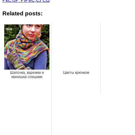
РќСЂР°РІРёС‚СЃСЏ
Related posts:
Шапочка, варежки и
Цветы крючком
манишка спицами