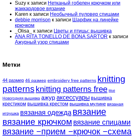
Suzy
к записи
Нетканый гобелен крючком или
жаккардовое вязание
Karen
к записи
Необычный пуловер спицами
debbie morrison
к записи
Шарфик на линейке
крючком
_Olisa_
к записи
Цветы и птицы: вышивка
ANA RITA TONELLO DE BONA SARTOR
к записи
Ажурный узор спицами
Метки
knitting
44 размер
46 размер
embroidery free patterns
patterns
knitting patterns free
Моё
аксессуары
ажур
вышивка
Новогодняя вышивка
крестиком
вышивка крестом
вышивка мулине
вязаная
вязание
вязаная одежда
игрушка
вязание крючком
вязание спицами
вязание −прием −крючок −схема