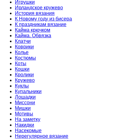
Игрушки
Ирландское кружево
История вязания
К Новому году из бисера
К праздникам вязание
Кайма крючком
Кайма. Обвязка
Клатчи
Коврики
Колье
Костюмы
Коты
Кошки
Кролики
Кружево
Куклы
Купальники
Лошадки
Миссони
Мишки
Мотивы
На заметку
Накидки
Насекомые
Нерегулярное вязание