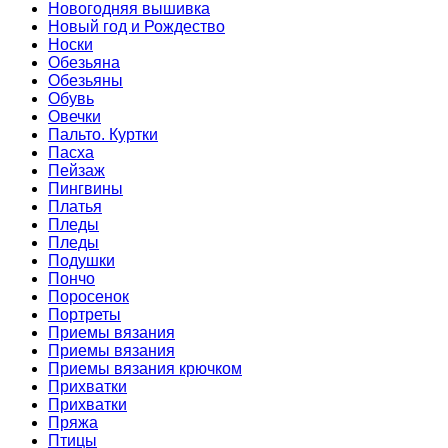
Новогодняя вышивка
Новый год и Рождество
Носки
Обезьяна
Обезьяны
Обувь
Овечки
Пальто. Куртки
Пасха
Пейзаж
Пингвины
Платья
Пледы
Пледы
Подушки
Пончо
Поросенок
Портреты
Приемы вязания
Приемы вязания
Приемы вязания крючком
Прихватки
Прихватки
Пряжа
Птицы