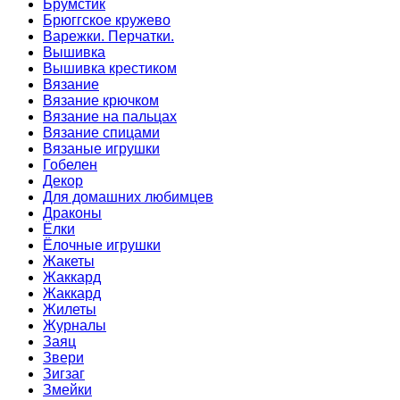
Брумстик
Брюггское кружево
Варежки. Перчатки.
Вышивка
Вышивка крестиком
Вязание
Вязание крючком
Вязание на пальцах
Вязание спицами
Вязаные игрушки
Гобелен
Декор
Для домашних любимцев
Драконы
Ёлки
Ёлочные игрушки
Жакеты
Жаккард
Жаккард
Жилеты
Журналы
Заяц
Звери
Зигзаг
Змейки