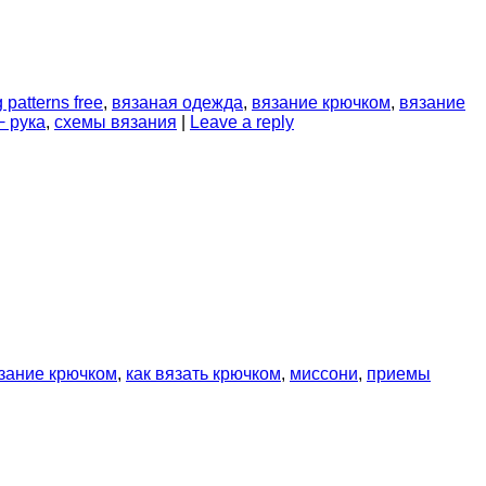
g patterns free
,
вязаная одежда
,
вязание крючком
,
вязание
− рука
,
схемы вязания
|
Leave a reply
зание крючком
,
как вязать крючком
,
миссони
,
приемы