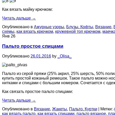
Как вязать майку крючком:
Читать дальше
→
Опубликовано в
Ажурные узоры
,
Блузы. Кофты
,
Вязание
,
схемы
,
как вязать крючком
,
кружевной топ крючком
,
маечк
Янв
26
Пальто простое спицами
Опубликовано
26.01.2016
by
_Olisa_
Пальто из серой пряжи (25% акрил, 25% шерсть, 50% поли
купить простой кожаный ремешок. Такое пальто можно носи
нитками и спицами с большим номером. Сочетается с одеж
Как связать простое пальто спицами:
Читать дальше
→
Опубликовано в
Вязание
,
Жакеты
,
Пальто. Куртки
|
Метки:
как вязать пальто
,
как вязать спицами
,
пальто вязаное
,
пла