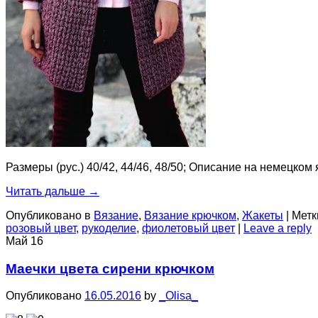
Размеры (рус.) 40/42, 44/46, 48/50; Описание на немецком 
Читать дальше
→
Опубликовано в
Вязание
,
Вязание крючком
,
Жакеты
|
Метк
розовый цвет
,
рукоделие
,
фиолетовый цвет
|
Leave a reply
Май
16
Маечки цвета сирени крючком
Опубликовано
16.05.2016
by
_Olisa_