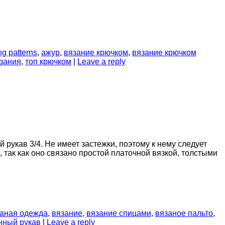
ing patterns
,
ажур
,
вязание крючком
,
вязание крючком
зания
,
топ крючком
|
Leave a reply
рукав 3/4. Не имеет застежки, поэтому к нему следует
 так как оно связано простой платочной вязкой, толстыми
аная одежда
,
вязание
,
вязание спицами
,
вязаное пальто
,
нный рукав
|
Leave a reply