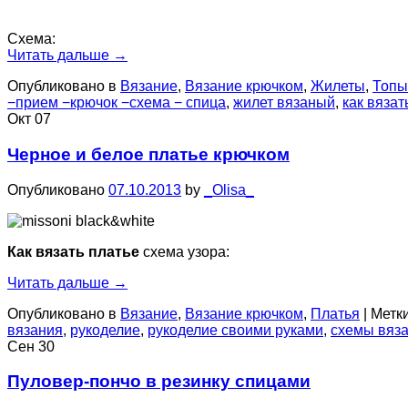
Схема:
Читать дальше
→
Опубликовано в
Вязание
,
Вязание крючком
,
Жилеты
,
Топы
−прием −крючок −схема − спица
,
жилет вязаный
,
как вязат
Окт
07
Черное и белое платье крючком
Опубликовано
07.10.2013
by
_Olisa_
Как вязать платье
схема узора:
Читать дальше
→
Опубликовано в
Вязание
,
Вязание крючком
,
Платья
|
Метки
вязания
,
рукоделие
,
рукоделие своими руками
,
схемы вяз
Сен
30
Пуловер-пончо в резинку спицами