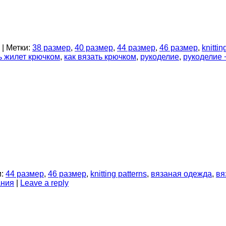
|
Метки:
38 размер
,
40 размер
,
44 размер
,
46 размер
,
knittin
ь жилет крючком
,
как вязать крючком
,
рукоделие
,
рукоделие 
:
44 размер
,
46 размер
,
knitting patterns
,
вязаная одежда
,
вя
ания
|
Leave a reply