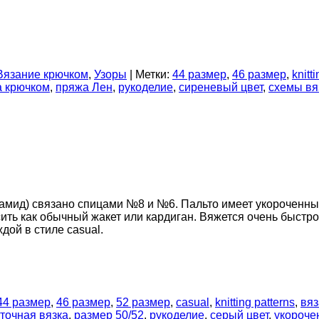
Вязание крючком
,
Узоры
|
Метки:
44 размер
,
46 размер
,
knitt
а крючком
,
пряжа Лен
,
рукоделие
,
сиреневый цвет
,
схемы вя
амид) связано спицами №8 и №6. Пальто имеет укороченный 
ть как обычный жакет или кардиган. Вяжется очень быстро,
дой в стиле casual.
44 размер
,
46 размер
,
52 размер
,
casual
,
knitting patterns
,
вяз
точная вязка
,
размер 50/52
,
рукоделие
,
серый цвет
,
укороче