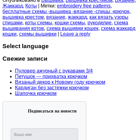
Опубликовано в
Вышивка
,
Вышивка крестиком
,
Вязание
,
Жаккард
,
Коты
|
Метки:
embroidery free patterns
,
бесплатные схемы -вышивка -вязание -спицы -крючок
,
вышивка крестом
,
вязание
,
жаккард
,
как вязать узоры
спицами
,
коты схемы
,
кошки схемы
,
рукоделие
,
схема
вышивания котов
,
схема вышивки кошек
,
схема жаккард
кошки
,
схемы вышивки
|
Leave a reply
Select language
Свежие записи
Пуловер ажурный с рукавами 3/4
Петушок — прихватка крючком
Вязаный декор к Новому году крючком
Кардиган без застежки крючком
Шапочка крючком
Подписаться на новости