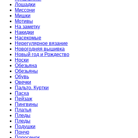
Лошадки
Миссони
Мишки
Мотивы
На заметку
Накидки
Насекомые
Нерегулярное вязание
Новогодняя вышивка
Новый год и Рождество
Носки
Обезьяна
Обезьяны
Обувь
Овечки
Пальто. Куртки
Пасха
Пейзаж
Пингвины
Платья
Пледы
Пледы
Подушки
Пончо
Поросенок