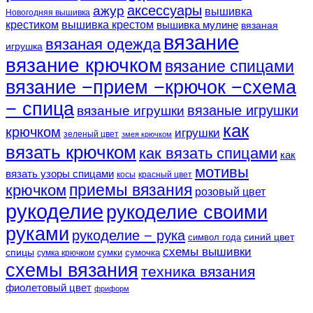
аксессуары
ажур
вышивка
Новогодняя вышивка
крестиком
вышивка крестом
вышивка мулине
вязаная
вязание
вязаная одежда
игрушка
вязание крючком
вязание спицами
вязание −прием −крючок −схема
− спица
вязаные игрушки
вязаные игрушки
как
крючком
игрушки
зеленый цвет
змея крючком
вязать крючком
как вязать спицами
как
мотивы
вязать узоры спицами
косы
красный цвет
крючком
приемы вязания
розовый цвет
рукоделие
рукоделие своими
руками
рукоделие − рука
синий цвет
символ года
схемы вышивки
спицы
сумки
сумочка
сумка крючком
схемы вязания
техника вязания
фиолетовый цвет
фриформ