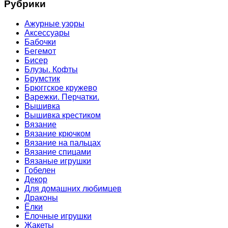
Рубрики
Ажурные узоры
Аксессуары
Бабочки
Бегемот
Бисер
Блузы. Кофты
Брумстик
Брюггское кружево
Варежки. Перчатки.
Вышивка
Вышивка крестиком
Вязание
Вязание крючком
Вязание на пальцах
Вязание спицами
Вязаные игрушки
Гобелен
Декор
Для домашних любимцев
Драконы
Ёлки
Ёлочные игрушки
Жакеты