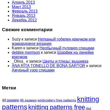
Апрель 2013
Март 2013
Февраль 2013
Январь 2013
Декабрь 2012
Свежие комментарии
Suzy
к записи
Нетканый гобелен крючком или
жаккардовое вязание
Karen
к записи
Необычный пуловер спицами
debbie morrison
к записи
Шарфик на линейке
крючком
_Olisa_
к записи
Цветы и птицы: вышивка
ANA RITA TONELLO DE BONA SARTOR
к записи
Ажурный узор спицами
Метки
knitting
44 размер
46 размер
embroidery free patterns
patterns
knitting patterns free
Моё