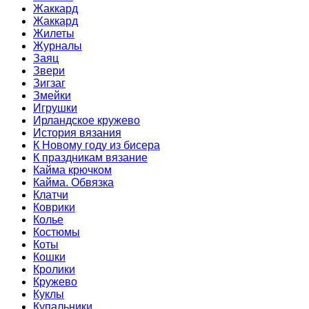
Жаккард
Жаккард
Жилеты
Журналы
Заяц
Звери
Зигзаг
Змейки
Игрушки
Ирландское кружево
История вязания
К Новому году из бисера
К праздникам вязание
Кайма крючком
Кайма. Обвязка
Клатчи
Коврики
Колье
Костюмы
Коты
Кошки
Кролики
Кружево
Куклы
Купальники