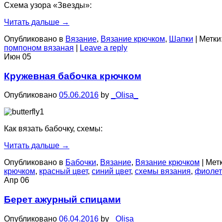
Схема узора «Звезды»:
Читать дальше
→
Опубликовано в
Вязание
,
Вязание крючком
,
Шапки
|
Метки
помпоном вязаная
|
Leave a reply
Июн
05
Кружевная бабочка крючком
Опубликовано
05.06.2016
by
_Olisa_
Как вязать бабочку, схемы:
Читать дальше
→
Опубликовано в
Бабочки
,
Вязание
,
Вязание крючком
|
Метк
крючком
,
красный цвет
,
синий цвет
,
схемы вязания
,
фиолет
Апр
06
Берет ажурный спицами
Опубликовано
06.04.2016
by
_Olisa_