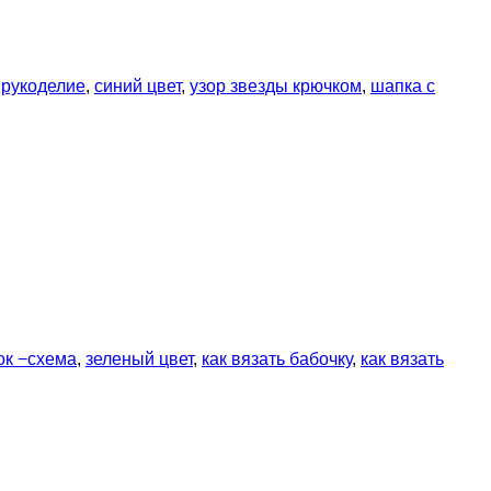
,
рукоделие
,
синий цвет
,
узор звезды крючком
,
шапка с
ок −схема
,
зеленый цвет
,
как вязать бабочку
,
как вязать