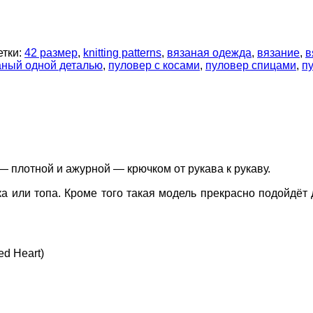
тки:
42 размер
,
knitting patterns
,
вязаная одежда
,
вязание
,
в
аный одной деталью
,
пуловер с косами
,
пуловер спицами
,
п
— плотной и ажурной — крючком от рукава к рукаву.
ка или топа. Кроме того такая модель прекрасно подойдё
ed Heart)