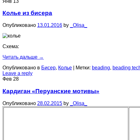
Янв
13
Колье из бисера
Опубликовано
13.01.2016
by
_Olisa_
Схема:
Читать дальше
→
Опубликовано в
Бисер
,
Колье
|
Метки:
beading
,
beading tec
Leave a reply
Фев
28
Кардиган «Перуанские мотивы»
Опубликовано
28.02.2015
by
_Olisa_