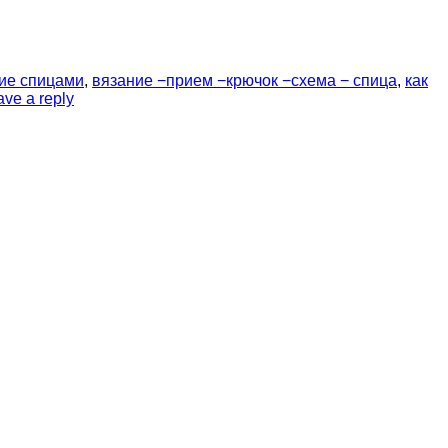
ие спицами
,
вязание −прием −крючок −схема − спица
,
как
ave a reply