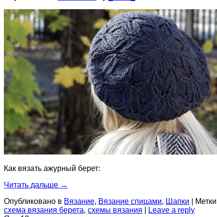
Как вязать ажурный берет:
Читать дальше
→
Опубликовано в
Вязание
,
Вязание спицами
,
Шапки
|
Метки
схема вязания берета
,
схемы вязания
|
Leave a reply