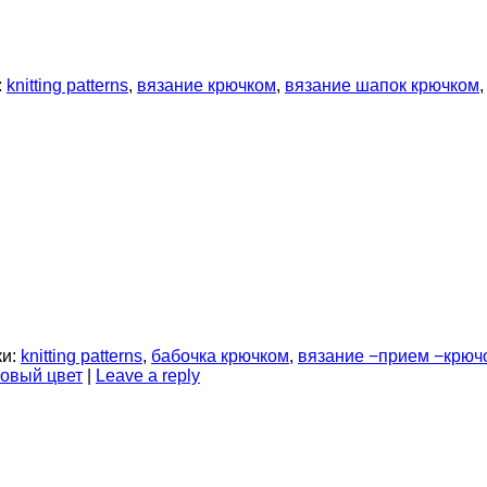
:
knitting patterns
,
вязание крючком
,
вязание шапок крючком
и:
knitting patterns
,
бабочка крючком
,
вязание −прием −крюч
овый цвет
|
Leave a reply