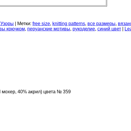
,
Узоры
|
Метки:
free size
,
knitting patterns
,
все размеры
,
вязан
вы крючком
,
перуанские мотивы
,
рукоделие
,
синий цвет
|
Le
 мохер, 40% акрил) цвета № 359