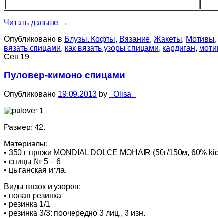
Читать дальше
→
Опубликовано в
Блузы. Кофты
,
Вязание
,
Жакеты
,
Мотивы
вязать спицами
,
как вязать узоры спицами
,
кардиган
,
моти
Сен
19
Пуловер-кимоно спицами
Опубликовано
19.09.2013
by
_Olisa_
Размер: 42.
Материалы:
• 350 г пряжи MONDIAL DOLCE MOHAIR (50г/150м, 60% kid
• спицы № 5 – 6
• цыганская игла.
Виды вязок и узоров:
• полая резинка
• резинка 1/1
• резинка 3/3: поочередно 3 лиц., 3 изн.