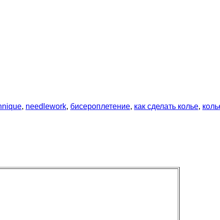
hnique
,
needlework
,
бисероплетение
,
как сделать колье
,
коль