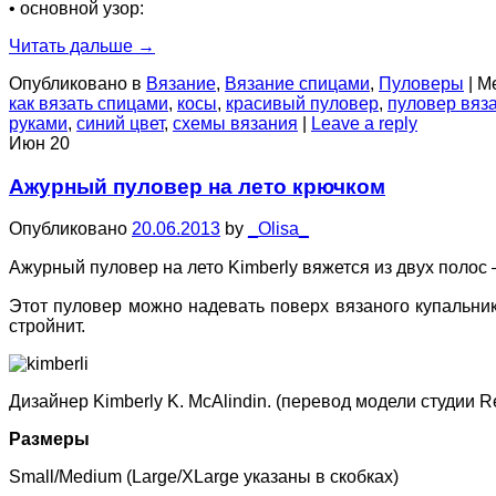
• основной узор:
Читать дальше
→
Опубликовано в
Вязание
,
Вязание спицами
,
Пуловеры
|
Ме
как вязать спицами
,
косы
,
красивый пуловер
,
пуловер вяз
руками
,
синий цвет
,
схемы вязания
|
Leave a reply
Июн
20
Ажурный пуловер на лето крючком
Опубликовано
20.06.2013
by
_Olisa_
Ажурный пуловер на лето Kimberly вяжется из двух полос 
Этот пуловер можно надевать поверх вязаного купальни
стройнит.
Дизайнер Kimberly K. McAlindin. (перевод модели студии R
Размеры
Small/Medium (Large/XLarge указаны в скобках)