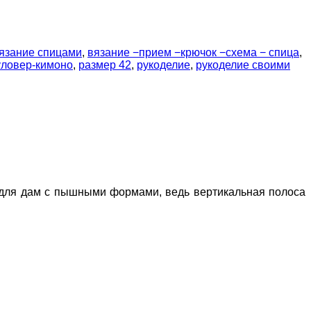
язание спицами
,
вязание −прием −крючок −схема − спица
,
уловер-кимоно
,
размер 42
,
рукоделие
,
рукоделие своими
т для дам с пышными формами, ведь вертикальная полоса