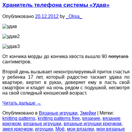
Хранитель телефона системы «Удав»
Опубликовано
20.12.2012
by
_Olisa_
От кончика морды до кончика хвоста вышло 90
попугаев
сантиметров.
Второй день вызывает неконтролируемый приток счастья
у ребенка 17 лет, который радостно таскает удава по
квартире, вертит в руках, доверяет ему в пасть свой
смартфон и кладет на ночь рядом с подушкой, несмотря
на свой солидный юношеский возраст.
Читать дальше
→
Опубликовано в
Вязаные игрушки
,
Змейки
|
Метки:
knitting patterns
,
knitting patterns free
,
вязание
,
вязание
крючком
,
вязаные игрушки
,
вязаные игрушки крючком
,
змея крючком
,
игрушки
,
Моё
,
мои вязалки
,
мои вязаные