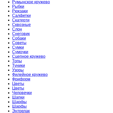
Румынское кружево
Рыбки
Рюкзаки
Салфетки
Скатерти
Сквозные
Слон
Снеговик
Собаки
Советы
Сумки
Сумочки
Сцепное кружево
Топы
Туники
Узоры
Филейное кружево
Фриформ
Цветы
Цветы
Человечки
Шапки
Шарфы
Шарфы
Энтрелак