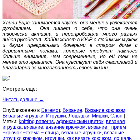
Хайди Бирс занимается наукой, она медик и увлекается
рукоделием. Она пишет о себе, что она очень
творчески активна и перепробовала много разных
видов рукоделия. Хайди живет в ЮАР с любимым мужем
и двумя прекрасными дочерьми в старом доме с
деревянными полами, которые требуют намного
больше внимания, чем современные, но ей тем не
менее это нравится. Она чувствует себя счастливой и
благодарна за многогранность своей жизни.
Смотреть еще:
Читать дальше
→
Опубликовано в
Бегемот
,
Вязание
,
Вязание крючком
,
Вязаные игрушки
,
Игрушки
,
Лошадки
,
Мишки
,
Слон
|
Метки:
knitting patterns
,
африканский цветок
,
вязаная
игрушка
,
вязание
,
вязание крючком
,
вязание −прием
−крючок −схема − спица
,
вязаные игрушки
,
вязаные
игрушки крючком
,
игрушки
,
как вязать крючком
,
лошадь