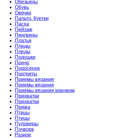
Обезьяны
Обувь
Овечки
Пальто. Куртки
Пасха
Пейзаж
Пингвины
Платья
Пледы
Пледы
Подушки
Пончо
Поросенок
Портреты
Приемы вязания
Приемы вязания
Приемы вязания крючком
Прихватки
Прихватки
Пряжа
Птицы
Птицы
Пуловеры
Пэчворк
Разное