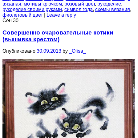
вязаная
,
мотивы крючком
,
розовый цвет
,
рукоделие
,
рукоделие своими руками
,
символ года
,
схемы вязания
,
фиолетовый цвет
|
Leave a reply
Сен
30
Совершенно очаровательные котики
(вышивка крестом)
Опубликовано
30.09.2013
by
_Olisa_