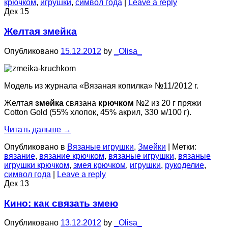
крючком
,
игрушки
,
символ года
|
Leave a reply
Дек
15
Желтая змейка
Опубликовано
15.12.2012
by
_Olisa_
Модель из журнала «Вязаная копилка» №11/2012 г.
Желтая
змейка
связана
крючком
№2 из 20 г пряжи
Cotton Gold (55% хлопок, 45% акрил, 330 м/100 г).
Читать дальше
→
Опубликовано в
Вязаные игрушки
,
Змейки
|
Метки:
вязание
,
вязание крючком
,
вязаные игрушки
,
вязаные
игрушки крючком
,
змея крючком
,
игрушки
,
рукоделие
,
символ года
|
Leave a reply
Дек
13
Кино: как связать змею
Опубликовано
13.12.2012
by
_Olisa_