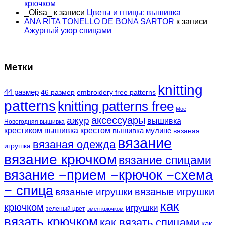
крючком
_Olisa_
к записи
Цветы и птицы: вышивка
ANA RITA TONELLO DE BONA SARTOR
к записи
Ажурный узор спицами
Метки
knitting
44 размер
46 размер
embroidery free patterns
patterns
knitting patterns free
Моё
аксессуары
ажур
вышивка
Новогодняя вышивка
крестиком
вышивка крестом
вышивка мулине
вязаная
вязание
вязаная одежда
игрушка
вязание крючком
вязание спицами
вязание −прием −крючок −схема
− спица
вязаные игрушки
вязаные игрушки
как
крючком
игрушки
зеленый цвет
змея крючком
вязать крючком
как вязать спицами
как