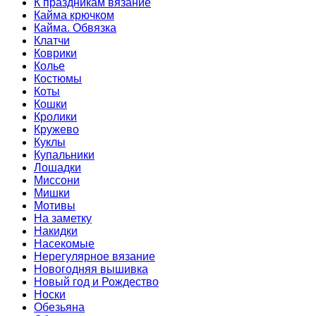
К праздникам вязание
Кайма крючком
Кайма. Обвязка
Клатчи
Коврики
Колье
Костюмы
Коты
Кошки
Кролики
Кружево
Куклы
Купальники
Лошадки
Миссони
Мишки
Мотивы
На заметку
Накидки
Насекомые
Нерегулярное вязание
Новогодняя вышивка
Новый год и Рождество
Носки
Обезьяна