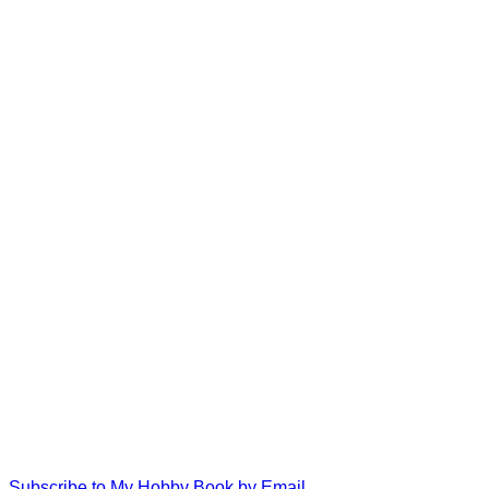
Subscribe to My Hobby Book by Email