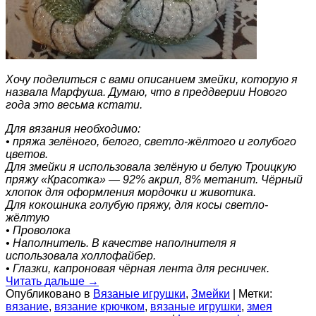
Хочу поделиться с вами описанием змейки, которую я
назвала Марфуша. Думаю, что в преддверии Нового
года это весьма кстати.
Для вязания необходимо:
• пряжа зелёного, белого, светло-жёлтого и голубого
цветов.
Для змейки я использовала зелёную и белую Троицкую
пряжу «Красотка» — 92% акрил, 8% метанит. Чёрный
хлопок для оформления мордочки и животика.
Для кокошника голубую пряжу, для косы светло-
жёлтую
• Проволока
• Наполнитель. В качестве наполнителя я
использовала холлофайбер.
• Глазки, капроновая чёрная лента для ресничек.
Читать дальше
→
Опубликовано в
Вязаные игрушки
,
Змейки
|
Метки:
вязание
,
вязание крючком
,
вязаные игрушки
,
змея