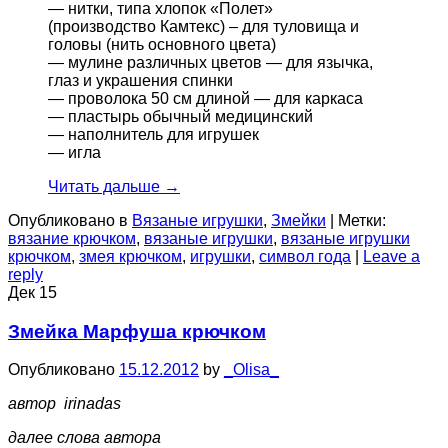
— нитки, типа хлопок «Полет»
(производство Камтекс) – для туловища и
головы (нить основного цвета)
— мулине различных цветов — для язычка,
глаз и украшения спинки
— проволока 50 см длиной — для каркаса
— пластырь обычный медицинский
— наполнитель для игрушек
— игла
Читать дальше
→
Опубликовано в
Вязаные игрушки
,
Змейки
|
Метки:
вязание крючком
,
вязаные игрушки
,
вязаные игрушки
крючком
,
змея крючком
,
игрушки
,
символ года
|
Leave a
reply
Дек
15
Змейка Марфуша крючком
Опубликовано
15.12.2012
by
_Olisa_
автор
irinadas
далее слова автора