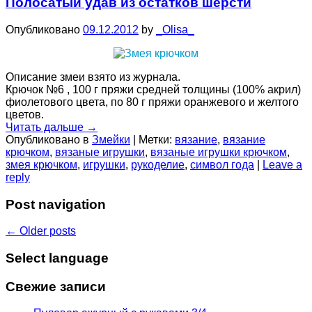
Полосатый удав из остатков шерсти
Опубликовано
09.12.2012
by
_Olisa_
Описание змеи взято из журнала.
Крючок №6 , 100 г пряжи средней толщины (100% акрил)
фиолетового цвета, по 80 г пряжи оранжевого и желтого
цветов.
Читать дальше
→
Опубликовано в
Змейки
|
Метки:
вязание
,
вязание
крючком
,
вязаные игрушки
,
вязаные игрушки крючком
,
змея крючком
,
игрушки
,
рукоделие
,
символ года
|
Leave a
reply
Post navigation
←
Older posts
Select language
Свежие записи