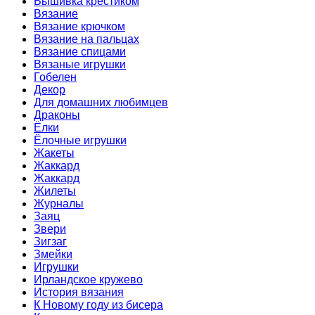
Вышивка крестиком
Вязание
Вязание крючком
Вязание на пальцах
Вязание спицами
Вязаные игрушки
Гобелен
Декор
Для домашних любимцев
Драконы
Ёлки
Ёлочные игрушки
Жакеты
Жаккард
Жаккард
Жилеты
Журналы
Заяц
Звери
Зигзаг
Змейки
Игрушки
Ирландское кружево
История вязания
К Новому году из бисера