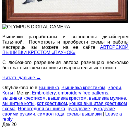
Вышивки разработаны и выполнены дизайнером
Татьяной. Посмотреть и приобрести схемы и работы
мастерицы вы можете на ее сайте
АВТОРСКОЙ
ВЫШИВКИ КРЕСТОМ «ПАУЧОК»
.
С любезного разрешения автора размещаю несколько
бесплатных схем вышивки очаровательных котиков:
Читать дальше
→
Опубликовано в
Вышивка
,
Вышивка крестиком
,
Звери
,
Коты
|
Метки:
Embroidery
,
embroidery free patterns
,
вышивка крестиком
,
вышивка крестом
,
вышивка мулине
,
вышитые коты
,
кот крестиком
,
кошка вышитая крестиком
схема
,
Новогодняя вышивка
,
рукоделие
,
рукоделие
своими руками
,
символ года
,
схемы вышивки
|
Leave a
reply
Дек
20