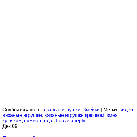
Опубликовано в
Вязаные игрушки
,
Змейки
|
Метки:
видео
,
вязаные игрушки
,
вязаные игрушки крючком
,
змея
крючком
,
символ года
|
Leave a reply
Дек
09