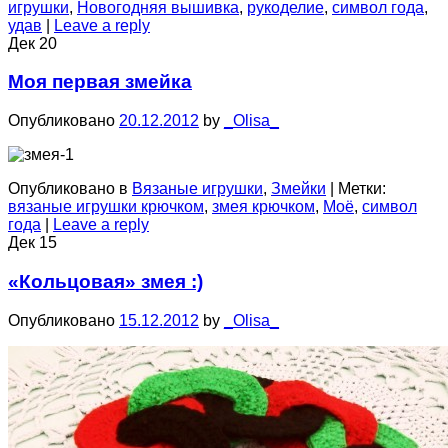
игрушки
,
Новогодняя вышивка
,
рукоделие
,
символ года
,
удав
|
Leave a reply
Дек
20
Моя первая змейка
Опубликовано
20.12.2012
by
_Olisa_
Опубликовано в
Вязаные игрушки
,
Змейки
|
Метки:
вязаные игрушки крючком
,
змея крючком
,
Моё
,
символ
года
|
Leave a reply
Дек
15
«Кольцовая» змея :)
Опубликовано
15.12.2012
by
_Olisa_