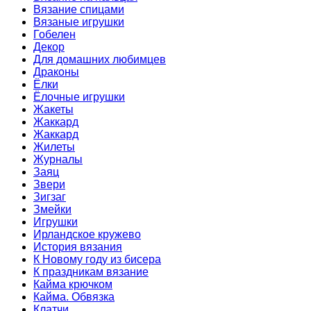
Вязание спицами
Вязаные игрушки
Гобелен
Декор
Для домашних любимцев
Драконы
Ёлки
Ёлочные игрушки
Жакеты
Жаккард
Жаккард
Жилеты
Журналы
Заяц
Звери
Зигзаг
Змейки
Игрушки
Ирландское кружево
История вязания
К Новому году из бисера
К праздникам вязание
Кайма крючком
Кайма. Обвязка
Клатчи