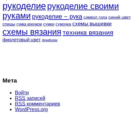
рукоделие
рукоделие своими
руками
рукоделие − рука
синий цвет
символ года
схемы вышивки
спицы
сумки
сумочка
сумка крючком
схемы вязания
техника вязания
фиолетовый цвет
фриформ
Мета
Войти
RSS
записей
RSS
комментариев
WordPress.org