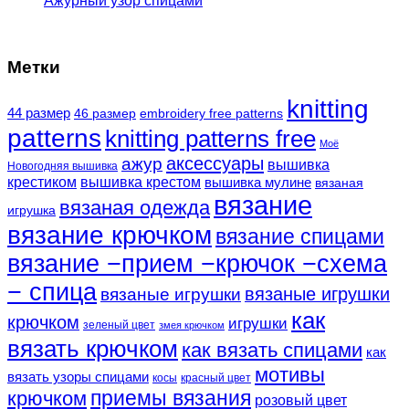
Ажурный узор спицами
Метки
knitting
44 размер
46 размер
embroidery free patterns
patterns
knitting patterns free
Моё
аксессуары
ажур
вышивка
Новогодняя вышивка
крестиком
вышивка крестом
вышивка мулине
вязаная
вязание
вязаная одежда
игрушка
вязание крючком
вязание спицами
вязание −прием −крючок −схема
− спица
вязаные игрушки
вязаные игрушки
как
крючком
игрушки
зеленый цвет
змея крючком
вязать крючком
как вязать спицами
как
мотивы
вязать узоры спицами
косы
красный цвет
крючком
приемы вязания
розовый цвет