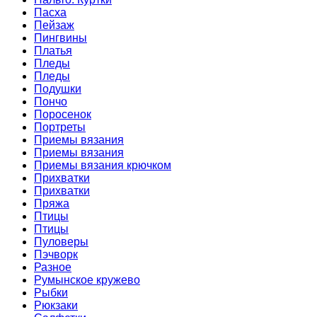
Пасха
Пейзаж
Пингвины
Платья
Пледы
Пледы
Подушки
Пончо
Поросенок
Портреты
Приемы вязания
Приемы вязания
Приемы вязания крючком
Прихватки
Прихватки
Пряжа
Птицы
Птицы
Пуловеры
Пэчворк
Разное
Румынское кружево
Рыбки
Рюкзаки