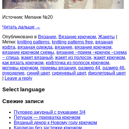
Источник: Меланж №20
Читать дальше
→
Опубликовано в
Вязание
,
Вязание крючком
,
Жакеты
|
Метки:
knitting patterns
,
knitting patterns free
,
вязаная
кофта
,
вязаная одежда
,
вязание
,
вязание крючком
,
вязание крючком схемы
,
вязание −прием −крючок −схема
− спица
,
жакет вязаный
,
жакет из полосок
,
жакет крючком
,
как вязать крючком
,
кофточка из полосок крючком
,
мотивы крючком
,
приемы вязания
,
размер 44
,
размер 46
,
рукоделие
,
синий цвет
,
сиреневый цвет
,
фиолетовый цвет
|
Leave a reply
Select language
Свежие записи
Пуловер ажурный с рукавами 3/4
Петушок — прихватка крючком
Вязаный декор к Новому году крючком
Кардиган без застежки крючком