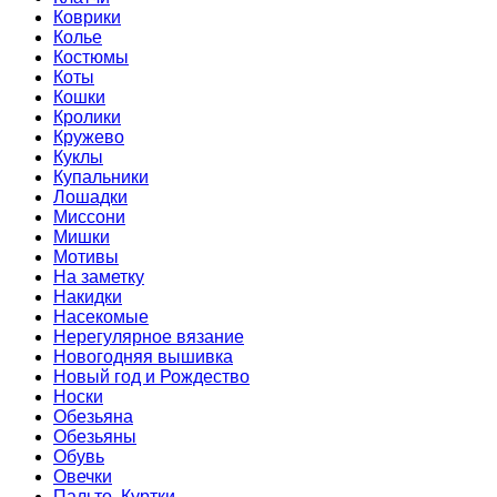
Коврики
Колье
Костюмы
Коты
Кошки
Кролики
Кружево
Куклы
Купальники
Лошадки
Миссони
Мишки
Мотивы
На заметку
Накидки
Насекомые
Нерегулярное вязание
Новогодняя вышивка
Новый год и Рождество
Носки
Обезьяна
Обезьяны
Обувь
Овечки
Пальто. Куртки