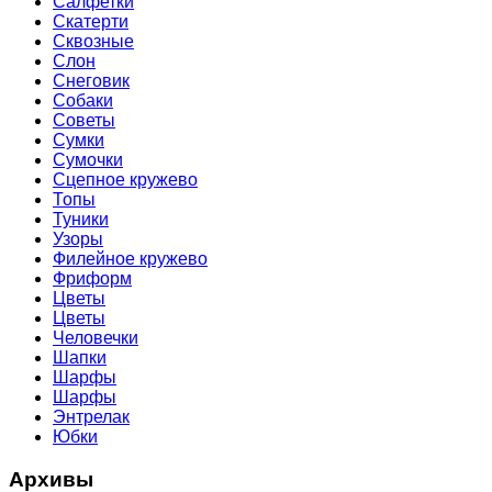
Салфетки
Скатерти
Сквозные
Слон
Снеговик
Собаки
Советы
Сумки
Сумочки
Сцепное кружево
Топы
Туники
Узоры
Филейное кружево
Фриформ
Цветы
Цветы
Человечки
Шапки
Шарфы
Шарфы
Энтрелак
Юбки
Архивы