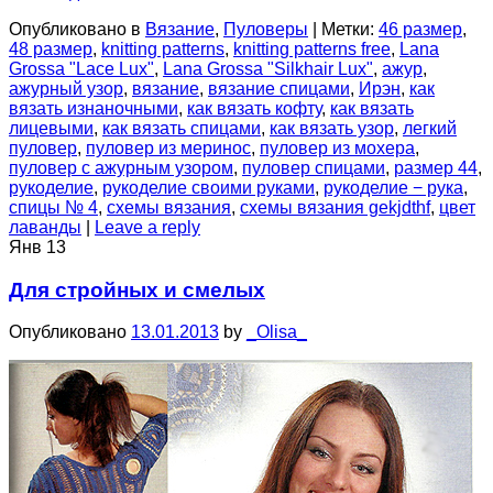
Опубликовано в
Вязание
,
Пуловеры
|
Метки:
46 размер
,
48 размер
,
knitting patterns
,
knitting patterns free
,
Lana
Grossa "Lace Lux"
,
Lana Grossa "Silkhair Lux"
,
ажур
,
ажурный узор
,
вязание
,
вязание спицами
,
Ирэн
,
как
вязать изнаночными
,
как вязать кофту
,
как вязать
лицевыми
,
как вязать спицами
,
как вязать узор
,
легкий
пуловер
,
пуловер из меринос
,
пуловер из мохера
,
пуловер с ажурным узором
,
пуловер спицами
,
размер 44
,
рукоделие
,
рукоделие своими руками
,
рукоделие − рука
,
спицы № 4
,
схемы вязания
,
схемы вязания gekjdthf
,
цвет
лаванды
|
Leave a reply
Янв
13
Для стройных и смелых
Опубликовано
13.01.2013
by
_Olisa_