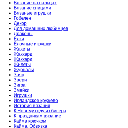
Вязание на пальцах
Вязание спицами
Вязаные игрушки
Гобелен
Декор
Для домашних любимцев
Драконы
Ёлки
Ёлочные игрушки
Жакеты
Жаккард
Жаккард
Жилеты
Журналы
Заяц
Звери
Зигзаг
Змейки
Игрушки
Ирландское кружево
История вязания
К Новому году из бисера
К праздникам вязание
Кайма крючком
Кайма. Обвязка