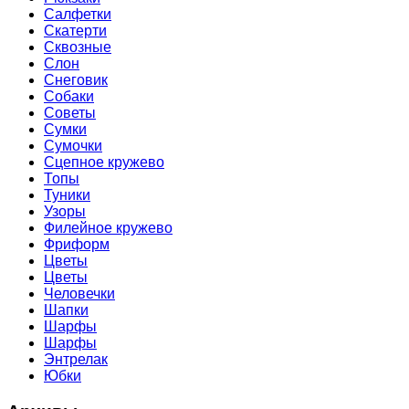
Салфетки
Скатерти
Сквозные
Слон
Снеговик
Собаки
Советы
Сумки
Сумочки
Сцепное кружево
Топы
Туники
Узоры
Филейное кружево
Фриформ
Цветы
Цветы
Человечки
Шапки
Шарфы
Шарфы
Энтрелак
Юбки