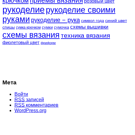
крючком
приемы вязания
розовый цвет
рукоделие
рукоделие своими
руками
рукоделие − рука
синий цвет
символ года
схемы вышивки
спицы
сумки
сумочка
сумка крючком
схемы вязания
техника вязания
фиолетовый цвет
фриформ
Мета
Войти
RSS
записей
RSS
комментариев
WordPress.org