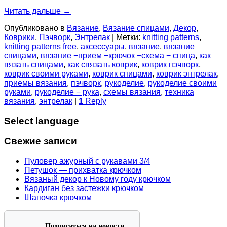
Читать дальше
→
Опубликовано в
Вязание
,
Вязание спицами
,
Декор
,
Коврики
,
Пэчворк
,
Энтрелак
|
Метки:
knitting patterns
,
knitting patterns free
,
аксессуары
,
вязание
,
вязание
спицами
,
вязание −прием −крючок −схема − спица
,
как
вязать спицами
,
как связать коврик
,
коврик пэчворк
,
коврик своими руками
,
коврик спицами
,
коврик энтрелак
,
приемы вязания
,
пэчворк
,
рукоделие
,
рукоделие своими
руками
,
рукоделие − рука
,
схемы вязания
,
техника
вязания
,
энтрелак
|
1
Reply
Select language
Свежие записи
Пуловер ажурный с рукавами 3/4
Петушок — прихватка крючком
Вязаный декор к Новому году крючком
Кардиган без застежки крючком
Шапочка крючком
Подписаться на новости