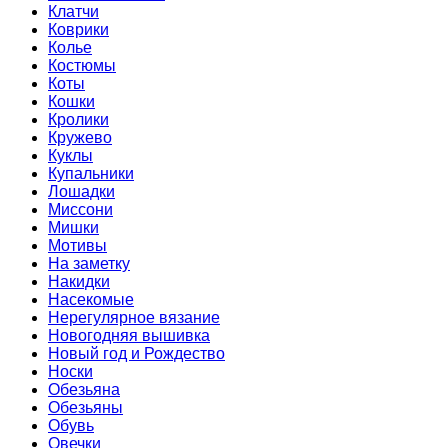
Клатчи
Коврики
Колье
Костюмы
Коты
Кошки
Кролики
Кружево
Куклы
Купальники
Лошадки
Миссони
Мишки
Мотивы
На заметку
Накидки
Насекомые
Нерегулярное вязание
Новогодняя вышивка
Новый год и Рождество
Носки
Обезьяна
Обезьяны
Обувь
Овечки