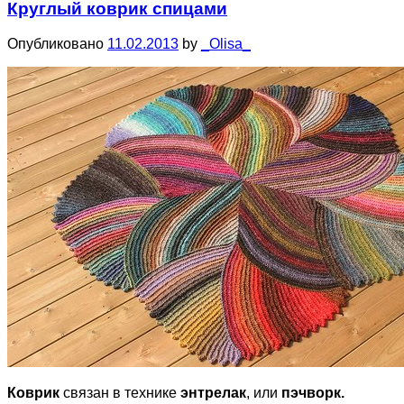
Круглый коврик спицами
Опубликовано
11.02.2013
by
_Olisa_
Коврик
связан в технике
энтрелак
, или
пэчворк.