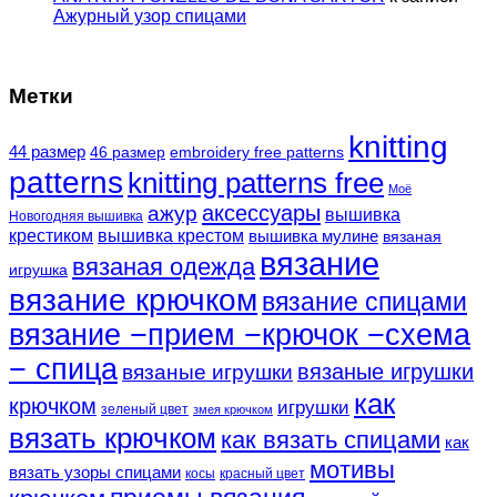
Ажурный узор спицами
Метки
knitting
44 размер
46 размер
embroidery free patterns
patterns
knitting patterns free
Моё
аксессуары
ажур
вышивка
Новогодняя вышивка
крестиком
вышивка крестом
вышивка мулине
вязаная
вязание
вязаная одежда
игрушка
вязание крючком
вязание спицами
вязание −прием −крючок −схема
− спица
вязаные игрушки
вязаные игрушки
как
крючком
игрушки
зеленый цвет
змея крючком
вязать крючком
как вязать спицами
как
мотивы
вязать узоры спицами
косы
красный цвет