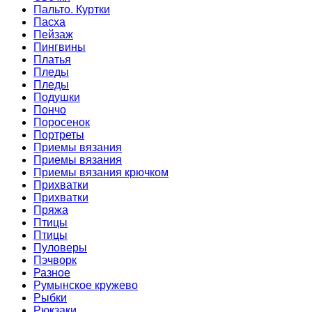
Пальто. Куртки
Пасха
Пейзаж
Пингвины
Платья
Пледы
Пледы
Подушки
Пончо
Поросенок
Портреты
Приемы вязания
Приемы вязания
Приемы вязания крючком
Прихватки
Прихватки
Пряжа
Птицы
Птицы
Пуловеры
Пэчворк
Разное
Румынское кружево
Рыбки
Рюкзаки