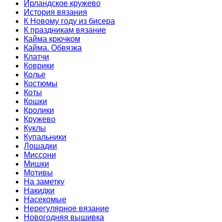
Ирландское кружево
История вязания
К Новому году из бисера
К праздникам вязание
Кайма крючком
Кайма. Обвязка
Клатчи
Коврики
Колье
Костюмы
Коты
Кошки
Кролики
Кружево
Куклы
Купальники
Лошадки
Миссони
Мишки
Мотивы
На заметку
Накидки
Насекомые
Нерегулярное вязание
Новогодняя вышивка