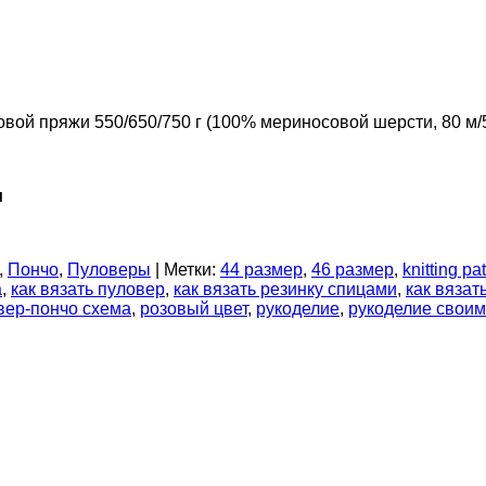
вой пряжи 550/650/750 г (100% мериносовой шерсти, 80 м/5
и
,
Пончо
,
Пуловеры
|
Метки:
44 размер
,
46 размер
,
knitting pa
а
,
как вязать пуловер
,
как вязать резинку спицами
,
как вязат
вер-пончо схема
,
розовый цвет
,
рукоделие
,
рукоделие своим