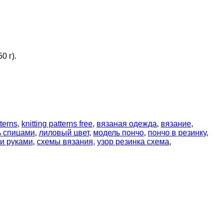
0 г).
tterns
,
knitting patterns free
,
вязаная одежда
,
вязание
,
ь спицами
,
лиловый цвет
,
модель пончо
,
пончо в резинку
,
и руками
,
схемы вязания
,
узор резинка схема
,