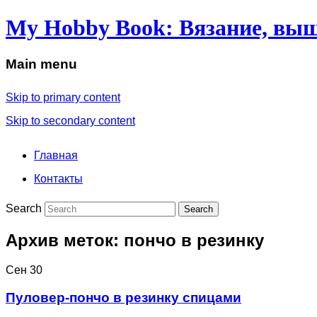
My Hobby Book: Вязание, выш
Main menu
Skip to primary content
Skip to secondary content
Главная
Контакты
Search
Архив меток:
пончо в резинку
Сен
30
Пуловер-пончо в резинку спицами