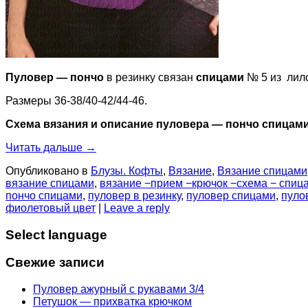
Пуловер — пончо
в резинку связан
спицами
№ 5 из лило
Размеры 36-38/40-42/44-46.
Схема вязания и описание пуловера — пончо спицам
Читать дальше
→
Опубликовано в
Блузы. Кофты
,
Вязание
,
Вязание спицами
вязание спицами
,
вязание −прием −крючок −схема − спиц
пончо спицами
,
пуловер в резинку
,
пуловер спицами
,
пуло
фиолетовый цвет
|
Leave a reply
Select language
Свежие записи
Пуловер ажурный с рукавами 3/4
Петушок — прихватка крючком