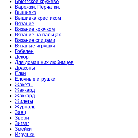
Брюггское кружево
Варежки. Перчатки.
Вышивка
Вышивка крестиком
Вязание
Вязание крючком
Вязание на пальцах
Вязание спицами
Вязаные игрушки
Гобелен
Декор
Для домашних любимцев
Драконы
Ёлки
Ёлочные игрушки
Жакеты
Жаккард
Жаккард
Жилеты
Журналы
Заяц
Звери
Зигзаг
Змейки
Игрушки