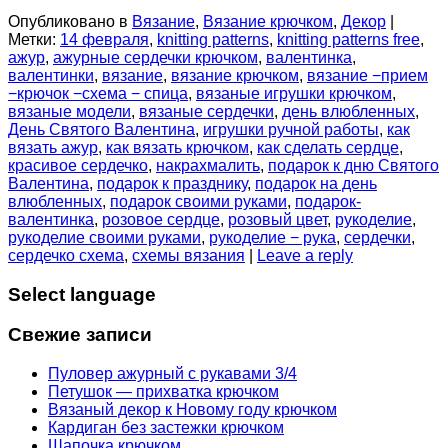
Опубликовано в
Вязание
,
Вязание крючком
,
Декор
|
Метки:
14 февраля
,
knitting patterns
,
knitting patterns free
,
ажур
,
ажурные сердечки крючком
,
валентинка
,
валентинки
,
вязание
,
вязание крючком
,
вязание −прием
−крючок −схема − спица
,
вязаные игрушки крючком
,
вязаные модели
,
вязаные сердечки
,
день влюбленных
,
День Святого Валентина
,
игрушки ручной работы
,
как
вязать ажур
,
как вязать крючком
,
как сделать сердце
,
красивое сердечко
,
накрахмалить
,
подарок к дню Святого
Валентина
,
подарок к празднику
,
подарок на день
влюбленных
,
подарок своими руками
,
подарок-
валентинка
,
розовое сердце
,
розовый цвет
,
рукоделие
,
рукоделие своими руками
,
рукоделие − рука
,
сердечки
,
сердечко схема
,
схемы вязания
|
Leave a reply
Select language
Свежие записи
Пуловер ажурный с рукавами 3/4
Петушок — прихватка крючком
Вязаный декор к Новому году крючком
Кардиган без застежки крючком
Шапочка крючком