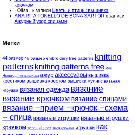
крючком
_Olisa_
к записи
Цветы и птицы: вышивка
ANA RITA TONELLO DE BONA SARTOR
к записи
Ажурный узор спицами
Метки
knitting
44 размер
46 размер
embroidery free patterns
patterns
knitting patterns free
Моё
аксессуары
ажур
вышивка
Новогодняя вышивка
крестиком
вышивка крестом
вышивка мулине
вязаная
вязание
вязаная одежда
игрушка
вязание крючком
вязание спицами
вязание −прием −крючок −схема
− спица
вязаные игрушки
вязаные игрушки
как
крючком
игрушки
зеленый цвет
змея крючком