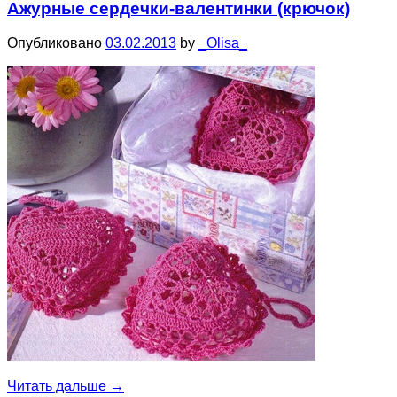
Ажурные сердечки-валентинки (крючок)
Опубликовано
03.02.2013
by
_Olisa_
Читать дальше
→