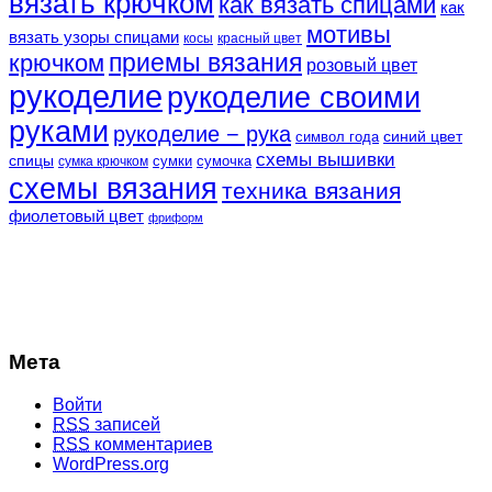
вязать крючком
как вязать спицами
как
мотивы
вязать узоры спицами
косы
красный цвет
крючком
приемы вязания
розовый цвет
рукоделие
рукоделие своими
руками
рукоделие − рука
синий цвет
символ года
схемы вышивки
спицы
сумки
сумочка
сумка крючком
схемы вязания
техника вязания
фиолетовый цвет
фриформ
Мета
Войти
RSS
записей
RSS
комментариев
WordPress.org