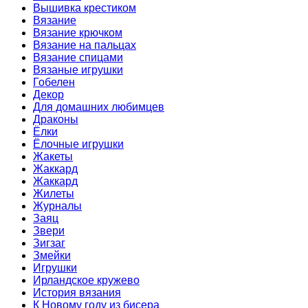
Вышивка крестиком
Вязание
Вязание крючком
Вязание на пальцах
Вязание спицами
Вязаные игрушки
Гобелен
Декор
Для домашних любимцев
Драконы
Ёлки
Ёлочные игрушки
Жакеты
Жаккард
Жаккард
Жилеты
Журналы
Заяц
Звери
Зигзаг
Змейки
Игрушки
Ирландское кружево
История вязания
К Новому году из бисера