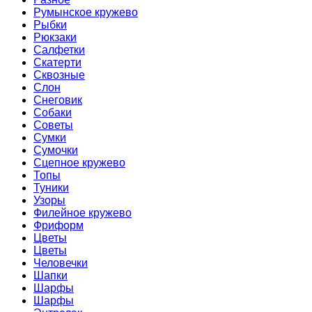
Румынское кружево
Рыбки
Рюкзаки
Салфетки
Скатерти
Сквозные
Слон
Снеговик
Собаки
Советы
Сумки
Сумочки
Сцепное кружево
Топы
Туники
Узоры
Филейное кружево
Фриформ
Цветы
Цветы
Человечки
Шапки
Шарфы
Шарфы