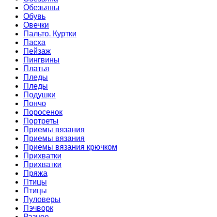
Обезьяны
Обувь
Овечки
Пальто. Куртки
Пасха
Пейзаж
Пингвины
Платья
Пледы
Пледы
Подушки
Пончо
Поросенок
Портреты
Приемы вязания
Приемы вязания
Приемы вязания крючком
Прихватки
Прихватки
Пряжа
Птицы
Птицы
Пуловеры
Пэчворк
Разное