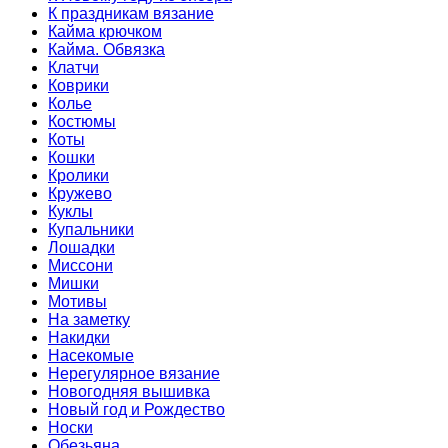
К праздникам вязание
Кайма крючком
Кайма. Обвязка
Клатчи
Коврики
Колье
Костюмы
Коты
Кошки
Кролики
Кружево
Куклы
Купальники
Лошадки
Миссони
Мишки
Мотивы
На заметку
Накидки
Насекомые
Нерегулярное вязание
Новогодняя вышивка
Новый год и Рождество
Носки
Обезьяна