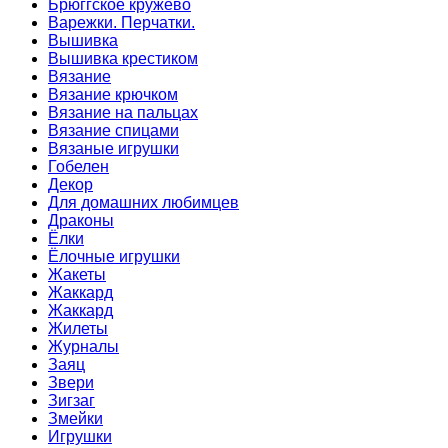
Брюггское кружево
Варежки. Перчатки.
Вышивка
Вышивка крестиком
Вязание
Вязание крючком
Вязание на пальцах
Вязание спицами
Вязаные игрушки
Гобелен
Декор
Для домашних любимцев
Драконы
Ёлки
Ёлочные игрушки
Жакеты
Жаккард
Жаккард
Жилеты
Журналы
Заяц
Звери
Зигзаг
Змейки
Игрушки