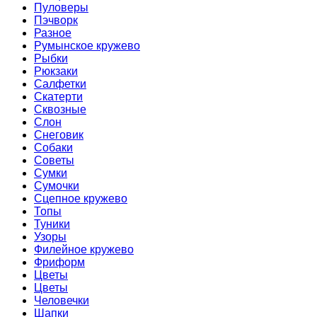
Пуловеры
Пэчворк
Разное
Румынское кружево
Рыбки
Рюкзаки
Салфетки
Скатерти
Сквозные
Слон
Снеговик
Собаки
Советы
Сумки
Сумочки
Сцепное кружево
Топы
Туники
Узоры
Филейное кружево
Фриформ
Цветы
Цветы
Человечки
Шапки