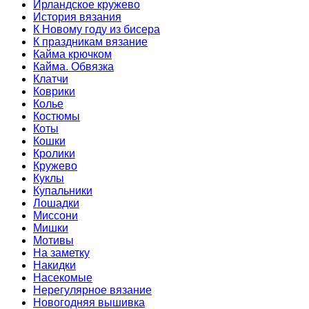
Ирландское кружево
История вязания
К Новому году из бисера
К праздникам вязание
Кайма крючком
Кайма. Обвязка
Клатчи
Коврики
Колье
Костюмы
Коты
Кошки
Кролики
Кружево
Куклы
Купальники
Лошадки
Миссони
Мишки
Мотивы
На заметку
Накидки
Насекомые
Нерегулярное вязание
Новогодняя вышивка