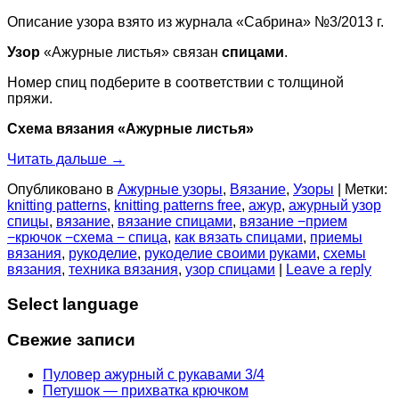
Описание узора взято из журнала «Сабрина» №3/2013 г.
Узор
«Ажурные листья» связан
спицами
.
Номер спиц подберите в соответствии с толщиной
пряжи.
Схема вязания «Ажурные листья»
Читать дальше
→
Опубликовано в
Ажурные узоры
,
Вязание
,
Узоры
|
Метки:
knitting patterns
,
knitting patterns free
,
ажур
,
ажурный узор
спицы
,
вязание
,
вязание спицами
,
вязание −прием
−крючок −схема − спица
,
как вязать спицами
,
приемы
вязания
,
рукоделие
,
рукоделие своими руками
,
схемы
вязания
,
техника вязания
,
узор спицами
|
Leave a reply
Select language
Свежие записи
Пуловер ажурный с рукавами 3/4
Петушок — прихватка крючком