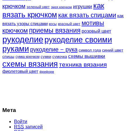
как
крючком
игрушки
зеленый цвет
змея крючком
вязать крючком
как вязать спицами
как
мотивы
вязать узоры спицами
косы
красный цвет
крючком
приемы вязания
розовый цвет
рукоделие
рукоделие своими
руками
рукоделие − рука
синий цвет
символ года
схемы вышивки
спицы
сумки
сумочка
сумка крючком
схемы вязания
техника вязания
фиолетовый цвет
фриформ
Мета
Войти
RSS
записей