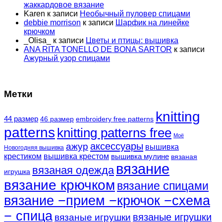
жаккардовое вязание
Karen
к записи
Необычный пуловер спицами
debbie morrison
к записи
Шарфик на линейке
крючком
_Olisa_
к записи
Цветы и птицы: вышивка
ANA RITA TONELLO DE BONA SARTOR
к записи
Ажурный узор спицами
Метки
knitting
44 размер
46 размер
embroidery free patterns
patterns
knitting patterns free
Моё
аксессуары
ажур
вышивка
Новогодняя вышивка
крестиком
вышивка крестом
вышивка мулине
вязаная
вязание
вязаная одежда
игрушка
вязание крючком
вязание спицами
вязание −прием −крючок −схема
− спица
вязаные игрушки
вязаные игрушки